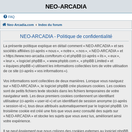
NEO-ARCADIA
FAQ
Neo-Arcadia.com
Index du forum
NEO-ARCADIA - Politique de confidentialité
La présente politique explique en détail comment « NEO-ARCADIA » et ses
sociétés affiliées (ci-après « nous », « notre », « nos », « NEO-ARCADIA » et
« https://www.neo-arcadia.com/forum ») et phpBB (ci-après « ils », « eux »,
« leur », « logiciel phpBB », « www.phpbb.com », « phpBB Limited » et
« équipes phpBB ») utilisent les informations collectées lors de votre utilisation
de ce site (ci-après « vos informations »).
Vos informations sont collectées de deux manières. Lorsque vous naviguez
sur « NEO-ARCADIA », le logiciel phpBB crée plusieurs cookies. Les cookies
sont de petits fichiers texte stockés dans les fichiers temporaires de votre
navigateur web. Les deux premiers cookies contiennent un identifiant
utilisateur (ci-après « user-id ») et un identifiant de session anonyme (ci-après
« session-id »), tous deux attribués automatiquement par le logiciel phpBB. Un
troisième cookie est créé une fois que vous avez consulté des sujets sur
« NEO-ARCADIA » et stocke les sujets que vous avez lus, améliorant ainsi
votre expérience.
Il se peut également que nous créions des cookies externes au logiciel phpBB