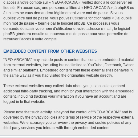
d’accès à votre compte sur « NEO-ARCADIA », veillez donc à le conserver en
lieu sûr. En aucun cas, une personne affiliée à « NEO-ARCADIA », à phpBB ou
à un tiers ne vous demandera légitimement votre mot de passe. Si vous
oubliez votre mot de passe, vous pouvez utiliser la fonctionnalité « J’ai oublié
mon mot de passe » fournie par le logiciel phpBB. Ce processus vous
demande de saisir votre nom d’utilisateur et votre adresse e-mail ; le logiciel
phpBB générera ensuite un nouveau mot de passe pour vous permettre de
retrouver l’accès à votre compte.
EMBEDDED CONTENT FROM OTHER WEBSITES
“NEO-ARCADIA” may include posts or content that contain embedded material
from external websites, including but not limited to YouTube, Facebook, Twitter,
and similar platforms. Embedded content from these external sites behaves in
the same way as if you had visited the originating website directly.
These external websites may collect data about you, use cookies, embed
additional third-party tracking, and monitor your interaction with the embedded
content, including tracking your interaction if you have an account and are
logged in to that website.
Please note that such activity is beyond the control of “NEO-ARCADIA” and is
governed by the privacy policies and terms of service of the respective external
websites. We encourage you to review the privacy and cookie policies of any
third-party services you interact with through embedded content.