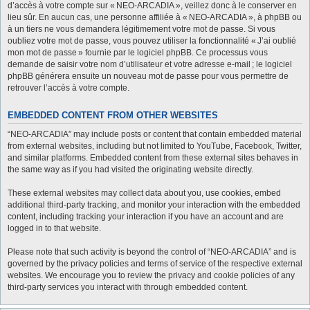
d’accès à votre compte sur « NEO-ARCADIA », veillez donc à le conserver en
lieu sûr. En aucun cas, une personne affiliée à « NEO-ARCADIA », à phpBB ou
à un tiers ne vous demandera légitimement votre mot de passe. Si vous
oubliez votre mot de passe, vous pouvez utiliser la fonctionnalité « J’ai oublié
mon mot de passe » fournie par le logiciel phpBB. Ce processus vous
demande de saisir votre nom d’utilisateur et votre adresse e-mail ; le logiciel
phpBB générera ensuite un nouveau mot de passe pour vous permettre de
retrouver l’accès à votre compte.
EMBEDDED CONTENT FROM OTHER WEBSITES
“NEO-ARCADIA” may include posts or content that contain embedded material
from external websites, including but not limited to YouTube, Facebook, Twitter,
and similar platforms. Embedded content from these external sites behaves in
the same way as if you had visited the originating website directly.
These external websites may collect data about you, use cookies, embed
additional third-party tracking, and monitor your interaction with the embedded
content, including tracking your interaction if you have an account and are
logged in to that website.
Please note that such activity is beyond the control of “NEO-ARCADIA” and is
governed by the privacy policies and terms of service of the respective external
websites. We encourage you to review the privacy and cookie policies of any
third-party services you interact with through embedded content.