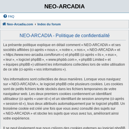
NEO-ARCADIA
FAQ
Neo-Arcadia.com
Index du forum
NEO-ARCADIA - Politique de confidentialité
La présente politique explique en détail comment « NEO-ARCADIA » et ses
sociétés affiliées (ci-après « nous », « notre », « nos », « NEO-ARCADIA » et
« https://www.neo-arcadia.com/forum ») et phpBB (ci-après « ils », « eux »,
« leur », « logiciel phpBB », « www.phpbb.com », « phpBB Limited » et
« équipes phpBB ») utilisent les informations collectées lors de votre utilisation
de ce site (ci-après « vos informations »).
Vos informations sont collectées de deux manières. Lorsque vous naviguez
sur « NEO-ARCADIA », le logiciel phpBB crée plusieurs cookies. Les cookies
sont de petits fichiers texte stockés dans les fichiers temporaires de votre
navigateur web. Les deux premiers cookies contiennent un identifiant
utilisateur (ci-après « user-id ») et un identifiant de session anonyme (ci-après
« session-id »), tous deux attribués automatiquement par le logiciel phpBB. Un
troisième cookie est créé une fois que vous avez consulté des sujets sur
« NEO-ARCADIA » et stocke les sujets que vous avez lus, améliorant ainsi
votre expérience.
Il se peut également que nous créions des cookies externes au logiciel phpBB