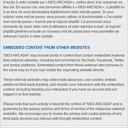
d’accès à votre compte sur « NEO-ARCADIA », veillez donc à le conserver en
lieu sûr. En aucun cas, une personne affiliée à « NEO-ARCADIA », à phpBB ou
à un tiers ne vous demandera légitimement votre mot de passe. Si vous
oubliez votre mot de passe, vous pouvez utiliser la fonctionnalité « J’ai oublié
mon mot de passe » fournie par le logiciel phpBB. Ce processus vous
demande de saisir votre nom d’utilisateur et votre adresse e-mail ; le logiciel
phpBB générera ensuite un nouveau mot de passe pour vous permettre de
retrouver l’accès à votre compte.
EMBEDDED CONTENT FROM OTHER WEBSITES
“NEO-ARCADIA” may include posts or content that contain embedded material
from external websites, including but not limited to YouTube, Facebook, Twitter,
and similar platforms. Embedded content from these external sites behaves in
the same way as if you had visited the originating website directly.
These external websites may collect data about you, use cookies, embed
additional third-party tracking, and monitor your interaction with the embedded
content, including tracking your interaction if you have an account and are
logged in to that website.
Please note that such activity is beyond the control of “NEO-ARCADIA” and is
governed by the privacy policies and terms of service of the respective external
websites. We encourage you to review the privacy and cookie policies of any
third-party services you interact with through embedded content.