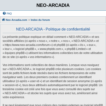
NEO-ARCADIA
FAQ
Neo-Arcadia.com
Index du forum
NEO-ARCADIA - Politique de confidentialité
La présente politique explique en détail comment « NEO-ARCADIA » et ses
sociétés affiliées (ci-après « nous », « notre », « nos », « NEO-ARCADIA » et
« https://www.neo-arcadia.com/forum ») et phpBB (ci-après « ils », « eux »,
« leur », « logiciel phpBB », « www.phpbb.com », « phpBB Limited » et
« équipes phpBB ») utilisent les informations collectées lors de votre utilisation
de ce site (ci-après « vos informations »).
Vos informations sont collectées de deux manières. Lorsque vous naviguez
sur « NEO-ARCADIA », le logiciel phpBB crée plusieurs cookies. Les cookies
sont de petits fichiers texte stockés dans les fichiers temporaires de votre
navigateur web. Les deux premiers cookies contiennent un identifiant
utilisateur (ci-après « user-id ») et un identifiant de session anonyme (ci-après
« session-id »), tous deux attribués automatiquement par le logiciel phpBB. Un
troisième cookie est créé une fois que vous avez consulté des sujets sur
« NEO-ARCADIA » et stocke les sujets que vous avez lus, améliorant ainsi
votre expérience.
Il se peut également que nous créions des cookies externes au logiciel phpBB