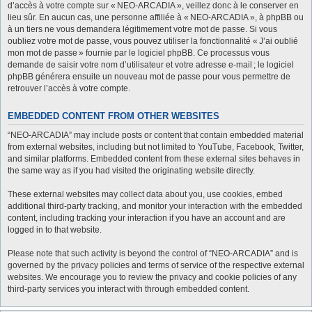
d’accès à votre compte sur « NEO-ARCADIA », veillez donc à le conserver en
lieu sûr. En aucun cas, une personne affiliée à « NEO-ARCADIA », à phpBB ou
à un tiers ne vous demandera légitimement votre mot de passe. Si vous
oubliez votre mot de passe, vous pouvez utiliser la fonctionnalité « J’ai oublié
mon mot de passe » fournie par le logiciel phpBB. Ce processus vous
demande de saisir votre nom d’utilisateur et votre adresse e-mail ; le logiciel
phpBB générera ensuite un nouveau mot de passe pour vous permettre de
retrouver l’accès à votre compte.
EMBEDDED CONTENT FROM OTHER WEBSITES
“NEO-ARCADIA” may include posts or content that contain embedded material
from external websites, including but not limited to YouTube, Facebook, Twitter,
and similar platforms. Embedded content from these external sites behaves in
the same way as if you had visited the originating website directly.
These external websites may collect data about you, use cookies, embed
additional third-party tracking, and monitor your interaction with the embedded
content, including tracking your interaction if you have an account and are
logged in to that website.
Please note that such activity is beyond the control of “NEO-ARCADIA” and is
governed by the privacy policies and terms of service of the respective external
websites. We encourage you to review the privacy and cookie policies of any
third-party services you interact with through embedded content.