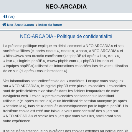
NEO-ARCADIA
FAQ
Neo-Arcadia.com
Index du forum
NEO-ARCADIA - Politique de confidentialité
La présente politique explique en détail comment « NEO-ARCADIA » et ses
sociétés affiliées (ci-après « nous », « notre », « nos », « NEO-ARCADIA » et
« https://www.neo-arcadia.com/forum ») et phpBB (ci-après « ils », « eux »,
« leur », « logiciel phpBB », « www.phpbb.com », « phpBB Limited » et
« équipes phpBB ») utilisent les informations collectées lors de votre utilisation
de ce site (ci-après « vos informations »).
Vos informations sont collectées de deux manières. Lorsque vous naviguez
sur « NEO-ARCADIA », le logiciel phpBB crée plusieurs cookies. Les cookies
sont de petits fichiers texte stockés dans les fichiers temporaires de votre
navigateur web. Les deux premiers cookies contiennent un identifiant
utilisateur (ci-après « user-id ») et un identifiant de session anonyme (ci-après
« session-id »), tous deux attribués automatiquement par le logiciel phpBB. Un
troisième cookie est créé une fois que vous avez consulté des sujets sur
« NEO-ARCADIA » et stocke les sujets que vous avez lus, améliorant ainsi
votre expérience.
Il se peut également que nous créions des cookies externes au logiciel phpBB