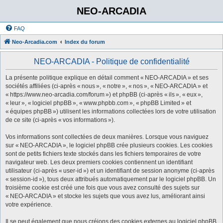
NEO-ARCADIA
FAQ
Neo-Arcadia.com
Index du forum
NEO-ARCADIA - Politique de confidentialité
La présente politique explique en détail comment « NEO-ARCADIA » et ses
sociétés affiliées (ci-après « nous », « notre », « nos », « NEO-ARCADIA » et
« https://www.neo-arcadia.com/forum ») et phpBB (ci-après « ils », « eux »,
« leur », « logiciel phpBB », « www.phpbb.com », « phpBB Limited » et
« équipes phpBB ») utilisent les informations collectées lors de votre utilisation
de ce site (ci-après « vos informations »).
Vos informations sont collectées de deux manières. Lorsque vous naviguez
sur « NEO-ARCADIA », le logiciel phpBB crée plusieurs cookies. Les cookies
sont de petits fichiers texte stockés dans les fichiers temporaires de votre
navigateur web. Les deux premiers cookies contiennent un identifiant
utilisateur (ci-après « user-id ») et un identifiant de session anonyme (ci-après
« session-id »), tous deux attribués automatiquement par le logiciel phpBB. Un
troisième cookie est créé une fois que vous avez consulté des sujets sur
« NEO-ARCADIA » et stocke les sujets que vous avez lus, améliorant ainsi
votre expérience.
Il se peut également que nous créions des cookies externes au logiciel phpBB