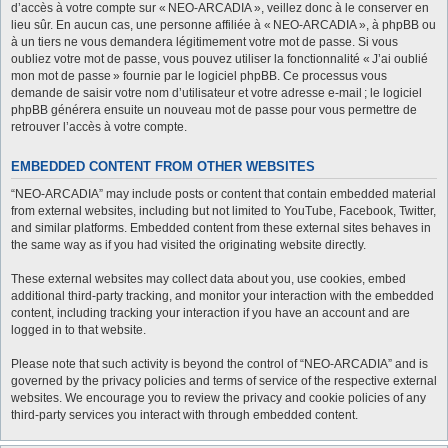
d’accès à votre compte sur « NEO-ARCADIA », veillez donc à le conserver en
lieu sûr. En aucun cas, une personne affiliée à « NEO-ARCADIA », à phpBB ou
à un tiers ne vous demandera légitimement votre mot de passe. Si vous
oubliez votre mot de passe, vous pouvez utiliser la fonctionnalité « J’ai oublié
mon mot de passe » fournie par le logiciel phpBB. Ce processus vous
demande de saisir votre nom d’utilisateur et votre adresse e-mail ; le logiciel
phpBB générera ensuite un nouveau mot de passe pour vous permettre de
retrouver l’accès à votre compte.
EMBEDDED CONTENT FROM OTHER WEBSITES
“NEO-ARCADIA” may include posts or content that contain embedded material
from external websites, including but not limited to YouTube, Facebook, Twitter,
and similar platforms. Embedded content from these external sites behaves in
the same way as if you had visited the originating website directly.
These external websites may collect data about you, use cookies, embed
additional third-party tracking, and monitor your interaction with the embedded
content, including tracking your interaction if you have an account and are
logged in to that website.
Please note that such activity is beyond the control of “NEO-ARCADIA” and is
governed by the privacy policies and terms of service of the respective external
websites. We encourage you to review the privacy and cookie policies of any
third-party services you interact with through embedded content.