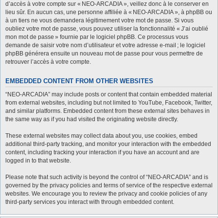
d’accès à votre compte sur « NEO-ARCADIA », veillez donc à le conserver en
lieu sûr. En aucun cas, une personne affiliée à « NEO-ARCADIA », à phpBB ou
à un tiers ne vous demandera légitimement votre mot de passe. Si vous
oubliez votre mot de passe, vous pouvez utiliser la fonctionnalité « J’ai oublié
mon mot de passe » fournie par le logiciel phpBB. Ce processus vous
demande de saisir votre nom d’utilisateur et votre adresse e-mail ; le logiciel
phpBB générera ensuite un nouveau mot de passe pour vous permettre de
retrouver l’accès à votre compte.
EMBEDDED CONTENT FROM OTHER WEBSITES
“NEO-ARCADIA” may include posts or content that contain embedded material
from external websites, including but not limited to YouTube, Facebook, Twitter,
and similar platforms. Embedded content from these external sites behaves in
the same way as if you had visited the originating website directly.
These external websites may collect data about you, use cookies, embed
additional third-party tracking, and monitor your interaction with the embedded
content, including tracking your interaction if you have an account and are
logged in to that website.
Please note that such activity is beyond the control of “NEO-ARCADIA” and is
governed by the privacy policies and terms of service of the respective external
websites. We encourage you to review the privacy and cookie policies of any
third-party services you interact with through embedded content.