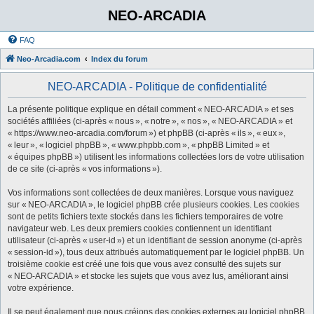
NEO-ARCADIA
FAQ
Neo-Arcadia.com
Index du forum
NEO-ARCADIA - Politique de confidentialité
La présente politique explique en détail comment « NEO-ARCADIA » et ses
sociétés affiliées (ci-après « nous », « notre », « nos », « NEO-ARCADIA » et
« https://www.neo-arcadia.com/forum ») et phpBB (ci-après « ils », « eux »,
« leur », « logiciel phpBB », « www.phpbb.com », « phpBB Limited » et
« équipes phpBB ») utilisent les informations collectées lors de votre utilisation
de ce site (ci-après « vos informations »).
Vos informations sont collectées de deux manières. Lorsque vous naviguez
sur « NEO-ARCADIA », le logiciel phpBB crée plusieurs cookies. Les cookies
sont de petits fichiers texte stockés dans les fichiers temporaires de votre
navigateur web. Les deux premiers cookies contiennent un identifiant
utilisateur (ci-après « user-id ») et un identifiant de session anonyme (ci-après
« session-id »), tous deux attribués automatiquement par le logiciel phpBB. Un
troisième cookie est créé une fois que vous avez consulté des sujets sur
« NEO-ARCADIA » et stocke les sujets que vous avez lus, améliorant ainsi
votre expérience.
Il se peut également que nous créions des cookies externes au logiciel phpBB