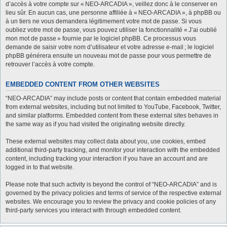
d’accès à votre compte sur « NEO-ARCADIA », veillez donc à le conserver en
lieu sûr. En aucun cas, une personne affiliée à « NEO-ARCADIA », à phpBB ou
à un tiers ne vous demandera légitimement votre mot de passe. Si vous
oubliez votre mot de passe, vous pouvez utiliser la fonctionnalité « J’ai oublié
mon mot de passe » fournie par le logiciel phpBB. Ce processus vous
demande de saisir votre nom d’utilisateur et votre adresse e-mail ; le logiciel
phpBB générera ensuite un nouveau mot de passe pour vous permettre de
retrouver l’accès à votre compte.
EMBEDDED CONTENT FROM OTHER WEBSITES
“NEO-ARCADIA” may include posts or content that contain embedded material
from external websites, including but not limited to YouTube, Facebook, Twitter,
and similar platforms. Embedded content from these external sites behaves in
the same way as if you had visited the originating website directly.
These external websites may collect data about you, use cookies, embed
additional third-party tracking, and monitor your interaction with the embedded
content, including tracking your interaction if you have an account and are
logged in to that website.
Please note that such activity is beyond the control of “NEO-ARCADIA” and is
governed by the privacy policies and terms of service of the respective external
websites. We encourage you to review the privacy and cookie policies of any
third-party services you interact with through embedded content.