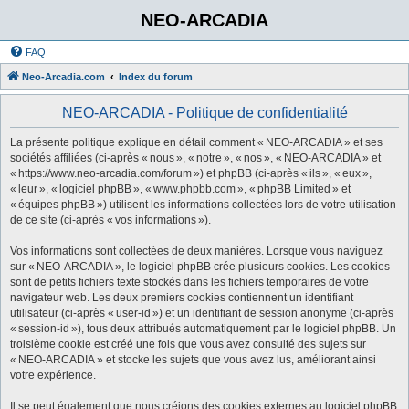
NEO-ARCADIA
FAQ
Neo-Arcadia.com
Index du forum
NEO-ARCADIA - Politique de confidentialité
La présente politique explique en détail comment « NEO-ARCADIA » et ses
sociétés affiliées (ci-après « nous », « notre », « nos », « NEO-ARCADIA » et
« https://www.neo-arcadia.com/forum ») et phpBB (ci-après « ils », « eux »,
« leur », « logiciel phpBB », « www.phpbb.com », « phpBB Limited » et
« équipes phpBB ») utilisent les informations collectées lors de votre utilisation
de ce site (ci-après « vos informations »).
Vos informations sont collectées de deux manières. Lorsque vous naviguez
sur « NEO-ARCADIA », le logiciel phpBB crée plusieurs cookies. Les cookies
sont de petits fichiers texte stockés dans les fichiers temporaires de votre
navigateur web. Les deux premiers cookies contiennent un identifiant
utilisateur (ci-après « user-id ») et un identifiant de session anonyme (ci-après
« session-id »), tous deux attribués automatiquement par le logiciel phpBB. Un
troisième cookie est créé une fois que vous avez consulté des sujets sur
« NEO-ARCADIA » et stocke les sujets que vous avez lus, améliorant ainsi
votre expérience.
Il se peut également que nous créions des cookies externes au logiciel phpBB