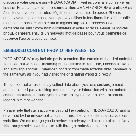
d’accès à votre compte sur « NEO-ARCADIA », veillez donc à le conserver en
lieu sûr. En aucun cas, une personne affiliée à « NEO-ARCADIA », à phpBB ou
à un tiers ne vous demandera légitimement votre mot de passe. Si vous
oubliez votre mot de passe, vous pouvez utiliser la fonctionnalité « J’ai oublié
mon mot de passe » fournie par le logiciel phpBB. Ce processus vous
demande de saisir votre nom d’utilisateur et votre adresse e-mail ; le logiciel
phpBB générera ensuite un nouveau mot de passe pour vous permettre de
retrouver l’accès à votre compte.
EMBEDDED CONTENT FROM OTHER WEBSITES
“NEO-ARCADIA” may include posts or content that contain embedded material
from external websites, including but not limited to YouTube, Facebook, Twitter,
and similar platforms. Embedded content from these external sites behaves in
the same way as if you had visited the originating website directly.
These external websites may collect data about you, use cookies, embed
additional third-party tracking, and monitor your interaction with the embedded
content, including tracking your interaction if you have an account and are
logged in to that website.
Please note that such activity is beyond the control of “NEO-ARCADIA” and is
governed by the privacy policies and terms of service of the respective external
websites. We encourage you to review the privacy and cookie policies of any
third-party services you interact with through embedded content.