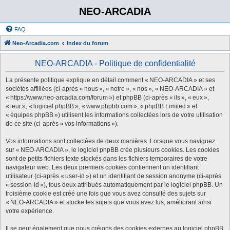
NEO-ARCADIA
FAQ
Neo-Arcadia.com
Index du forum
NEO-ARCADIA - Politique de confidentialité
La présente politique explique en détail comment « NEO-ARCADIA » et ses
sociétés affiliées (ci-après « nous », « notre », « nos », « NEO-ARCADIA » et
« https://www.neo-arcadia.com/forum ») et phpBB (ci-après « ils », « eux »,
« leur », « logiciel phpBB », « www.phpbb.com », « phpBB Limited » et
« équipes phpBB ») utilisent les informations collectées lors de votre utilisation
de ce site (ci-après « vos informations »).
Vos informations sont collectées de deux manières. Lorsque vous naviguez
sur « NEO-ARCADIA », le logiciel phpBB crée plusieurs cookies. Les cookies
sont de petits fichiers texte stockés dans les fichiers temporaires de votre
navigateur web. Les deux premiers cookies contiennent un identifiant
utilisateur (ci-après « user-id ») et un identifiant de session anonyme (ci-après
« session-id »), tous deux attribués automatiquement par le logiciel phpBB. Un
troisième cookie est créé une fois que vous avez consulté des sujets sur
« NEO-ARCADIA » et stocke les sujets que vous avez lus, améliorant ainsi
votre expérience.
Il se peut également que nous créions des cookies externes au logiciel phpBB