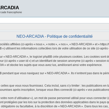
ARCADIA
arcade francophone
NEO-ARCADIA - Politique de confidentialité
tés affiliées (ci-après « nous », « notre », « nos », « NEO-ARCADIA » et « https://w
utilisent les informations collectées lors de votre utilisation de ce site (ci-après 
 « NEO-ARCADIA », le logiciel phpBB crée plusieurs cookies. Les cookies sont de pe
eur (ci-après « user-id ») et un identifiant de session anonyme (ci-après « session-
 » et stocke les sujets que vous avez lus, améliorant ainsi votre expérience.
B pendant que vous naviguez sur « NEO-ARCADIA ». Ils n’entrent pas dans le périmè
elles que vous nous fournissez. Cela inclut, sans s’y limiter : les publications en t
oumises après inscription, lorsque vous êtes connecté (ci-après « vos publications
tre nom d’utilisateur »), un mot de passe personnel utilisé pour vous connecter (c
 protégées par les lois sur la protection des données applicables dans le pays qui
 obligatoire ou facultative, à la discrétion de « NEO-ARCADIA ». Dans tous les cas