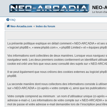
NEO-
Le forum d'
FAQ
Neo-Arcadia.com
Index du forum
La présente politique explique en détail comment « NEO-ARCADIA » et ses socié
« logiciel phpBB », « www.phpbb.com », « phpBB Limited » et « équipes phpBB ») 
Vos informations sont collectées de deux manières. Lorsque vous naviguez sur
navigateur web. Les deux premiers cookies contiennent un identifiant utilisat
cookie est créé une fois que vous avez consulté des sujets sur « NEO-ARCADIA
Il se peut également que nous créions des cookies externes au logiciel phpB
phpBB.
La seconde manière dont nous collectons des informations consiste à utiliser c
sur « NEO-ARCADIA » (ci-après « votre compte »), ainsi que les publications s
Votre compte comprend au minimum : un nom d’utilisateur unique (ci-après « vo
adresse e-mail »). Les informations de votre compte sur « NEO-ARCADIA » sont
mot de passe et votre adresse e-mail demandée lors de l’inscription peut être