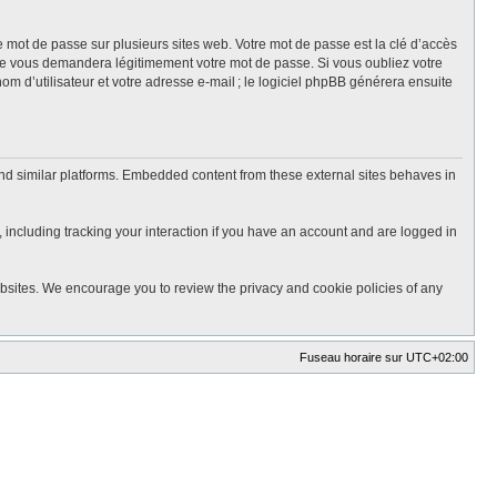
mot de passe sur plusieurs sites web. Votre mot de passe est la clé d’accès
ne vous demandera légitimement votre mot de passe. Si vous oubliez votre
m d’utilisateur et votre adresse e-mail ; le logiciel phpBB générera ensuite
nd similar platforms. Embedded content from these external sites behaves in
 including tracking your interaction if you have an account and are logged in
ebsites. We encourage you to review the privacy and cookie policies of any
Fuseau horaire sur
UTC+02:00