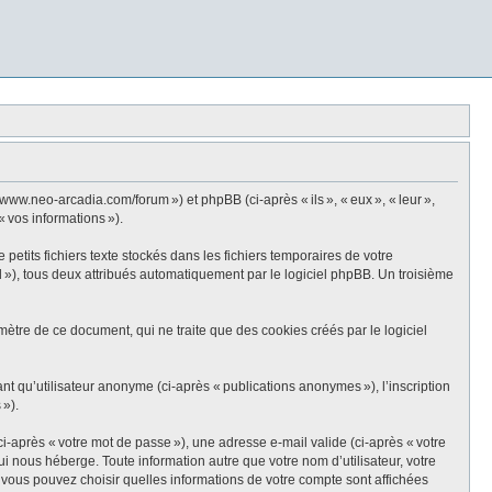
ww.neo-arcadia.com/forum ») et phpBB (ci-après « ils », « eux », « leur »,
« vos informations »).
tits fichiers texte stockés dans les fichiers temporaires de votre
id »), tous deux attribués automatiquement par le logiciel phpBB. Un troisième
tre de ce document, qui ne traite que des cookies créés par le logiciel
ant qu’utilisateur anonyme (ci-après « publications anonymes »), l’inscription
 »).
i-après « votre mot de passe »), une adresse e-mail valide (ci-après « votre
 nous héberge. Toute information autre que votre nom d’utilisateur, votre
, vous pouvez choisir quelles informations de votre compte sont affichées