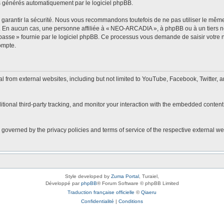
s générés automatiquement par le logiciel phpBB.
arantir la sécurité. Nous vous recommandons toutefois de ne pas utiliser le même 
r. En aucun cas, une personne affiliée à « NEO-ARCADIA », à phpBB ou à un tiers 
 passe » fournie par le logiciel phpBB. Ce processus vous demande de saisir votre no
ompte.
rom external websites, including but not limited to YouTube, Facebook, Twitter, a
onal third-party tracking, and monitor your interaction with the embedded content,
 governed by the privacy policies and terms of service of the respective external w
Style developed by
Zuma Portal
, Turaiel,
Développé par
phpBB
® Forum Software © phpBB Limited
Traduction française officielle
©
Qiaeru
Confidentialité
|
Conditions