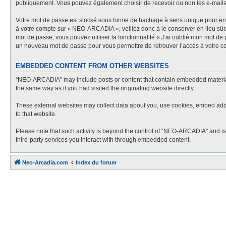
publiquement. Vous pouvez également choisir de recevoir ou non les e-mail
Votre mot de passe est stocké sous forme de hachage à sens unique pour en g
à votre compte sur « NEO-ARCADIA », veillez donc à le conserver en lieu sû
mot de passe, vous pouvez utiliser la fonctionnalité « J’ai oublié mon mot de
un nouveau mot de passe pour vous permettre de retrouver l’accès à votre c
EMBEDDED CONTENT FROM OTHER WEBSITES
“NEO-ARCADIA” may include posts or content that contain embedded material f
the same way as if you had visited the originating website directly.
These external websites may collect data about you, use cookies, embed additi
to that website.
Please note that such activity is beyond the control of “NEO-ARCADIA” and is
third-party services you interact with through embedded content.
Neo-Arcadia.com
Index du forum