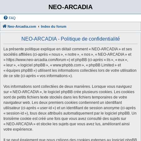
NEO-ARCADIA
FAQ
Neo-Arcadia.com
Index du forum
NEO-ARCADIA - Politique de confidentialité
La présente politique explique en détail comment « NEO-ARCADIA » et ses
sociétés affiliées (ci-après « nous », « notre », « nos », « NEO-ARCADIA » et
« https://www.neo-arcadia.com/forum ») et phpBB (ci-après « ils », « eux »,
« leur », « logiciel phpBB », « www.phpbb.com », « phpBB Limited » et
« équipes phpBB ») utilisent les informations collectées lors de votre utilisation
de ce site (ci-après « vos informations »).
Vos informations sont collectées de deux manières. Lorsque vous naviguez
sur « NEO-ARCADIA », le logiciel phpBB crée plusieurs cookies. Les cookies
sont de petits fichiers texte stockés dans les fichiers temporaires de votre
navigateur web. Les deux premiers cookies contiennent un identifiant
utilisateur (ci-après « user-id ») et un identifiant de session anonyme (ci-après
« session-id »), tous deux attribués automatiquement par le logiciel phpBB. Un
troisième cookie est créé une fois que vous avez consulté des sujets sur
« NEO-ARCADIA » et stocke les sujets que vous avez lus, améliorant ainsi
votre expérience.
Il se peut également que nous créions des cookies externes au logiciel phpBB