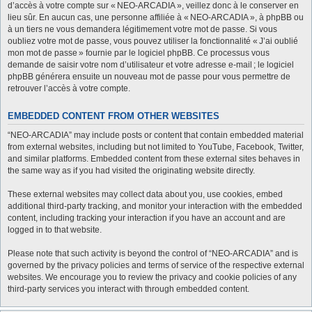
d’accès à votre compte sur « NEO-ARCADIA », veillez donc à le conserver en
lieu sûr. En aucun cas, une personne affiliée à « NEO-ARCADIA », à phpBB ou
à un tiers ne vous demandera légitimement votre mot de passe. Si vous
oubliez votre mot de passe, vous pouvez utiliser la fonctionnalité « J’ai oublié
mon mot de passe » fournie par le logiciel phpBB. Ce processus vous
demande de saisir votre nom d’utilisateur et votre adresse e-mail ; le logiciel
phpBB générera ensuite un nouveau mot de passe pour vous permettre de
retrouver l’accès à votre compte.
EMBEDDED CONTENT FROM OTHER WEBSITES
“NEO-ARCADIA” may include posts or content that contain embedded material
from external websites, including but not limited to YouTube, Facebook, Twitter,
and similar platforms. Embedded content from these external sites behaves in
the same way as if you had visited the originating website directly.
These external websites may collect data about you, use cookies, embed
additional third-party tracking, and monitor your interaction with the embedded
content, including tracking your interaction if you have an account and are
logged in to that website.
Please note that such activity is beyond the control of “NEO-ARCADIA” and is
governed by the privacy policies and terms of service of the respective external
websites. We encourage you to review the privacy and cookie policies of any
third-party services you interact with through embedded content.