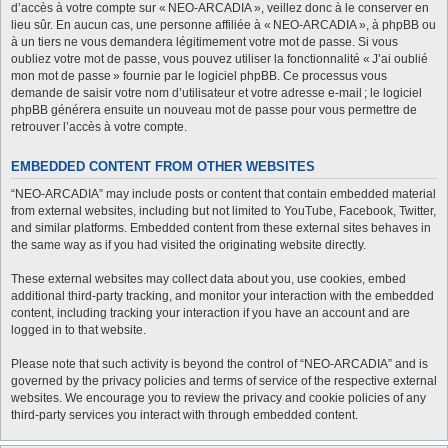
d’accès à votre compte sur « NEO-ARCADIA », veillez donc à le conserver en
lieu sûr. En aucun cas, une personne affiliée à « NEO-ARCADIA », à phpBB ou
à un tiers ne vous demandera légitimement votre mot de passe. Si vous
oubliez votre mot de passe, vous pouvez utiliser la fonctionnalité « J’ai oublié
mon mot de passe » fournie par le logiciel phpBB. Ce processus vous
demande de saisir votre nom d’utilisateur et votre adresse e-mail ; le logiciel
phpBB générera ensuite un nouveau mot de passe pour vous permettre de
retrouver l’accès à votre compte.
EMBEDDED CONTENT FROM OTHER WEBSITES
“NEO-ARCADIA” may include posts or content that contain embedded material
from external websites, including but not limited to YouTube, Facebook, Twitter,
and similar platforms. Embedded content from these external sites behaves in
the same way as if you had visited the originating website directly.
These external websites may collect data about you, use cookies, embed
additional third-party tracking, and monitor your interaction with the embedded
content, including tracking your interaction if you have an account and are
logged in to that website.
Please note that such activity is beyond the control of “NEO-ARCADIA” and is
governed by the privacy policies and terms of service of the respective external
websites. We encourage you to review the privacy and cookie policies of any
third-party services you interact with through embedded content.