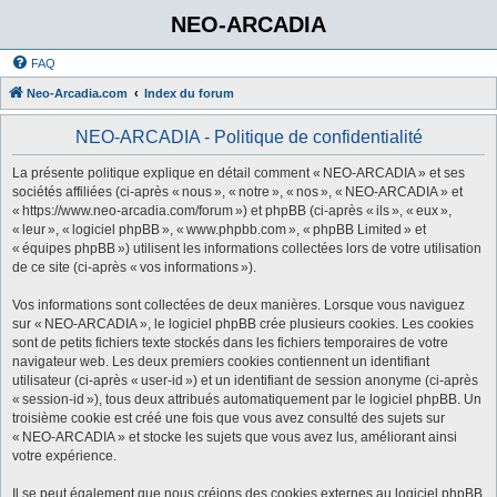
NEO-ARCADIA
FAQ
Neo-Arcadia.com
Index du forum
NEO-ARCADIA - Politique de confidentialité
La présente politique explique en détail comment « NEO-ARCADIA » et ses
sociétés affiliées (ci-après « nous », « notre », « nos », « NEO-ARCADIA » et
« https://www.neo-arcadia.com/forum ») et phpBB (ci-après « ils », « eux »,
« leur », « logiciel phpBB », « www.phpbb.com », « phpBB Limited » et
« équipes phpBB ») utilisent les informations collectées lors de votre utilisation
de ce site (ci-après « vos informations »).
Vos informations sont collectées de deux manières. Lorsque vous naviguez
sur « NEO-ARCADIA », le logiciel phpBB crée plusieurs cookies. Les cookies
sont de petits fichiers texte stockés dans les fichiers temporaires de votre
navigateur web. Les deux premiers cookies contiennent un identifiant
utilisateur (ci-après « user-id ») et un identifiant de session anonyme (ci-après
« session-id »), tous deux attribués automatiquement par le logiciel phpBB. Un
troisième cookie est créé une fois que vous avez consulté des sujets sur
« NEO-ARCADIA » et stocke les sujets que vous avez lus, améliorant ainsi
votre expérience.
Il se peut également que nous créions des cookies externes au logiciel phpBB