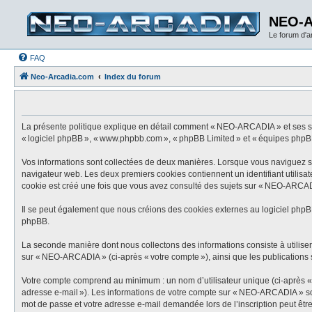
NEO-
Le forum d'
FAQ
Neo-Arcadia.com
Index du forum
La présente politique explique en détail comment « NEO-ARCADIA » et ses socié
« logiciel phpBB », « www.phpbb.com », « phpBB Limited » et « équipes phpBB ») 
Vos informations sont collectées de deux manières. Lorsque vous naviguez sur
navigateur web. Les deux premiers cookies contiennent un identifiant utilisat
cookie est créé une fois que vous avez consulté des sujets sur « NEO-ARCADIA
Il se peut également que nous créions des cookies externes au logiciel phpB
phpBB.
La seconde manière dont nous collectons des informations consiste à utiliser c
sur « NEO-ARCADIA » (ci-après « votre compte »), ainsi que les publications s
Votre compte comprend au minimum : un nom d’utilisateur unique (ci-après « vo
adresse e-mail »). Les informations de votre compte sur « NEO-ARCADIA » sont
mot de passe et votre adresse e-mail demandée lors de l’inscription peut être