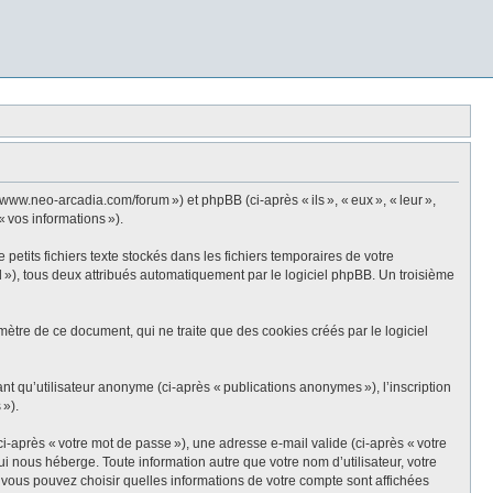
ww.neo-arcadia.com/forum ») et phpBB (ci-après « ils », « eux », « leur »,
« vos informations »).
tits fichiers texte stockés dans les fichiers temporaires de votre
id »), tous deux attribués automatiquement par le logiciel phpBB. Un troisième
tre de ce document, qui ne traite que des cookies créés par le logiciel
ant qu’utilisateur anonyme (ci-après « publications anonymes »), l’inscription
 »).
i-après « votre mot de passe »), une adresse e-mail valide (ci-après « votre
 nous héberge. Toute information autre que votre nom d’utilisateur, votre
, vous pouvez choisir quelles informations de votre compte sont affichées