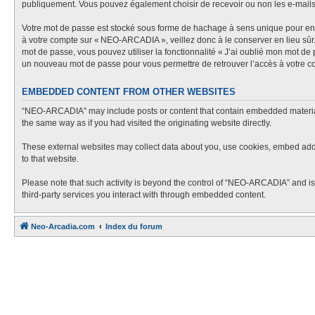
publiquement. Vous pouvez également choisir de recevoir ou non les e-mail
Votre mot de passe est stocké sous forme de hachage à sens unique pour en g
à votre compte sur « NEO-ARCADIA », veillez donc à le conserver en lieu sû
mot de passe, vous pouvez utiliser la fonctionnalité « J’ai oublié mon mot de
un nouveau mot de passe pour vous permettre de retrouver l’accès à votre c
EMBEDDED CONTENT FROM OTHER WEBSITES
“NEO-ARCADIA” may include posts or content that contain embedded material f
the same way as if you had visited the originating website directly.
These external websites may collect data about you, use cookies, embed additi
to that website.
Please note that such activity is beyond the control of “NEO-ARCADIA” and is
third-party services you interact with through embedded content.
Neo-Arcadia.com
Index du forum