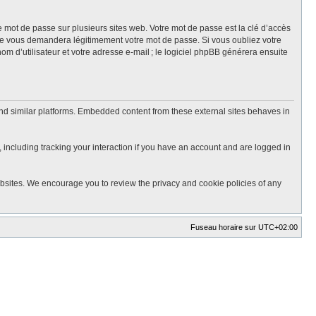
mot de passe sur plusieurs sites web. Votre mot de passe est la clé d’accès
ne vous demandera légitimement votre mot de passe. Si vous oubliez votre
m d’utilisateur et votre adresse e-mail ; le logiciel phpBB générera ensuite
nd similar platforms. Embedded content from these external sites behaves in
 including tracking your interaction if you have an account and are logged in
ebsites. We encourage you to review the privacy and cookie policies of any
Fuseau horaire sur
UTC+02:00