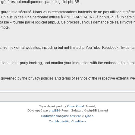
s générés automatiquement par le logiciel phpBB.
arantir la sécurité. Nous vous recommandons toutefois de ne pas utiliser le même 
r. En aucun cas, une personne affiliée à « NEO-ARCADIA », à phpBB ou à un tiers 
 passe » fournie par le logiciel phpBB. Ce processus vous demande de saisir votre no
ompte.
rom external websites, including but not limited to YouTube, Facebook, Twitter, a
onal third-party tracking, and monitor your interaction with the embedded content,
 governed by the privacy policies and terms of service of the respective external w
Style developed by
Zuma Portal
, Turaiel,
Développé par
phpBB
® Forum Software © phpBB Limited
Traduction française officielle
©
Qiaeru
Confidentialité
|
Conditions