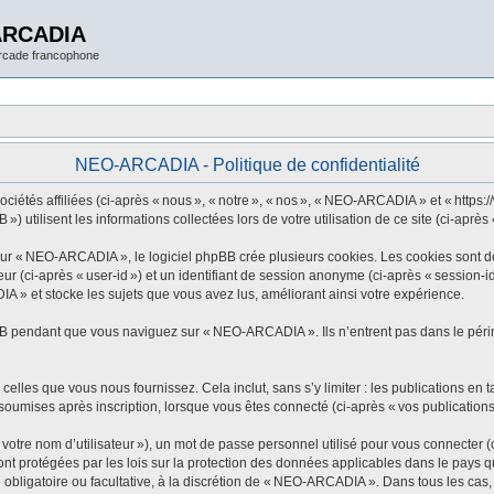
ARCADIA
arcade francophone
NEO-ARCADIA - Politique de confidentialité
tés affiliées (ci-après « nous », « notre », « nos », « NEO-ARCADIA » et « https://w
utilisent les informations collectées lors de votre utilisation de ce site (ci-après 
 « NEO-ARCADIA », le logiciel phpBB crée plusieurs cookies. Les cookies sont de pe
eur (ci-après « user-id ») et un identifiant de session anonyme (ci-après « session-
 » et stocke les sujets que vous avez lus, améliorant ainsi votre expérience.
B pendant que vous naviguez sur « NEO-ARCADIA ». Ils n’entrent pas dans le périmè
elles que vous nous fournissez. Cela inclut, sans s’y limiter : les publications en t
oumises après inscription, lorsque vous êtes connecté (ci-après « vos publications
tre nom d’utilisateur »), un mot de passe personnel utilisé pour vous connecter (c
 protégées par les lois sur la protection des données applicables dans le pays qui
 obligatoire ou facultative, à la discrétion de « NEO-ARCADIA ». Dans tous les cas