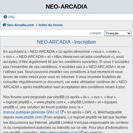
NEO-ARCADIA
FAQ
Neo-Arcadia.com
Index du forum
Langue :
NEO-ARCADIA - Inscription
En accédant à « NEO-ARCADIA » (ci-après dénommé « nous », « notre »,
« nos », « NEO-ARCADIA » et « https://www.neo-arcadia.com/forum »), vous
acceptez d’être légalement lié par les conditions suivantes. Si vous n’acceptez
pas l’ensemble de ces conditions, n’accédez pas à « NEO-ARCADIA » et ne
l’utilisez pas. Nous pouvons modifier ces conditions à tout moment et nous
ferons de notre mieux pour vous en informer. Il vous incombe toutefois de
consulter régulièrement ce document, car votre utilisation continue de « NEO-
ARCADIA » après modification vaut acceptation des conditions mises à jour.
Nos forums sont propulsés par phpBB (ci-après « ils », « eux », « leur »,
« logiciel phpBB », « www.phpbb.com », « phpBB Limited » et « équipes
phpBB »), une solution de forum publiée sous la «
licence publique générale GNU v2
» (ci-après « GPL »), téléchargeable
depuis
www.phpbb.com
(en anglais). Le logiciel phpBB ne fait que faciliter
les discussions sur Internet ; phpBB Limited n’est pas responsable du contenu
ni du comportement autorisés ou interdits sur ce site. Pour plus d’informations
sur phpBB, consultez :
https://www.phpbb.com/
(en anglais).