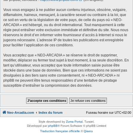
Vous vous engagez à ne publier aucun contenu injurieux, obscène, vulgaire,
diffamatoire, haineux, menaçant, à caractère sexuel ou contraire à la loi, que
ce soit en vertu de la législation de votre pays, de celle du pays où « NEO-
ARCADIA » est hébergé, ou du droit international. Tout manquement à cette
règle peut entraîner votre exclusion immédiate et définitive du site. Nous nous
réservons le droit d’en informer votre fournisseur d’accès à Internet si nous le
jugeons nécessaire. L’adresse IP de toutes les publications est enregistrée
pour faciliter l’application de ces conditions.
Vous acceptez que « NEO-ARCADIA » se réserve le droit de supprimer,
modifier, déplacer ou fermer tout sujet à tout moment, à sa seule discrétion. En
tant qu’utilisateur, vous acceptez que toute information saisie puisse être
stockée dans une base de données. Bien que ces informations ne soient pas
divulguées à des tiers sans votre consentement, ni « NEO-ARCADIA » ni
phpBB ne peuvent être tenus responsables d’une tentative de piratage
susceptible d’entraîner la compromission des données.
Neo-Arcadia.com
Index du forum
Fuseau horaire sur
UTC+02:00
Style developed by
Zuma Portal
, Turaiel,
Développé par
phpBB
® Forum Software © phpBB Limited
Traduction française officielle
©
Qiaeru