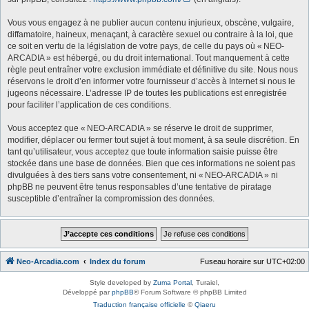
Vous vous engagez à ne publier aucun contenu injurieux, obscène, vulgaire,
diffamatoire, haineux, menaçant, à caractère sexuel ou contraire à la loi, que
ce soit en vertu de la législation de votre pays, de celle du pays où « NEO-
ARCADIA » est hébergé, ou du droit international. Tout manquement à cette
règle peut entraîner votre exclusion immédiate et définitive du site. Nous nous
réservons le droit d’en informer votre fournisseur d’accès à Internet si nous le
jugeons nécessaire. L’adresse IP de toutes les publications est enregistrée
pour faciliter l’application de ces conditions.
Vous acceptez que « NEO-ARCADIA » se réserve le droit de supprimer,
modifier, déplacer ou fermer tout sujet à tout moment, à sa seule discrétion. En
tant qu’utilisateur, vous acceptez que toute information saisie puisse être
stockée dans une base de données. Bien que ces informations ne soient pas
divulguées à des tiers sans votre consentement, ni « NEO-ARCADIA » ni
phpBB ne peuvent être tenus responsables d’une tentative de piratage
susceptible d’entraîner la compromission des données.
Neo-Arcadia.com
Index du forum
Fuseau horaire sur
UTC+02:00
Style developed by
Zuma Portal
, Turaiel,
Développé par
phpBB
® Forum Software © phpBB Limited
Traduction française officielle
©
Qiaeru