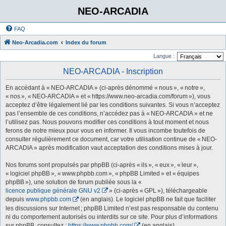
NEO-ARCADIA
FAQ
Neo-Arcadia.com
Index du forum
Langue :
NEO-ARCADIA - Inscription
En accédant à « NEO-ARCADIA » (ci-après dénommé « nous », « notre »,
« nos », « NEO-ARCADIA » et « https://www.neo-arcadia.com/forum »), vous
acceptez d’être légalement lié par les conditions suivantes. Si vous n’acceptez
pas l’ensemble de ces conditions, n’accédez pas à « NEO-ARCADIA » et ne
l’utilisez pas. Nous pouvons modifier ces conditions à tout moment et nous
ferons de notre mieux pour vous en informer. Il vous incombe toutefois de
consulter régulièrement ce document, car votre utilisation continue de « NEO-
ARCADIA » après modification vaut acceptation des conditions mises à jour.
Nos forums sont propulsés par phpBB (ci-après « ils », « eux », « leur »,
« logiciel phpBB », « www.phpbb.com », « phpBB Limited » et « équipes
phpBB »), une solution de forum publiée sous la «
licence publique générale GNU v2
» (ci-après « GPL »), téléchargeable
depuis
www.phpbb.com
(en anglais). Le logiciel phpBB ne fait que faciliter
les discussions sur Internet ; phpBB Limited n’est pas responsable du contenu
ni du comportement autorisés ou interdits sur ce site. Pour plus d’informations
sur phpBB, consultez :
https://www.phpbb.com/
(en anglais).