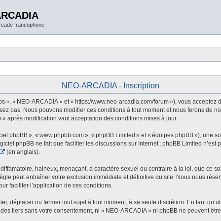
ARCADIA
arcade francophone
NEO-ARCADIA - Inscription
 », « NEO-ARCADIA » et « https://www.neo-arcadia.com/forum »), vous acceptez d’êt
sez pas. Nous pouvons modifier ces conditions à tout moment et nous ferons de not
» après modification vaut acceptation des conditions mises à jour.
ogiciel phpBB », « www.phpbb.com », « phpBB Limited » et « équipes phpBB »), une s
ogiciel phpBB ne fait que faciliter les discussions sur Internet ; phpBB Limited n’e
(en anglais).
ffamatoire, haineux, menaçant, à caractère sexuel ou contraire à la loi, que ce soi
le peut entraîner votre exclusion immédiate et définitive du site. Nous nous réservo
r faciliter l’application de ces conditions.
 déplacer ou fermer tout sujet à tout moment, à sa seule discrétion. En tant qu’uti
des tiers sans votre consentement, ni « NEO-ARCADIA » ni phpBB ne peuvent être t