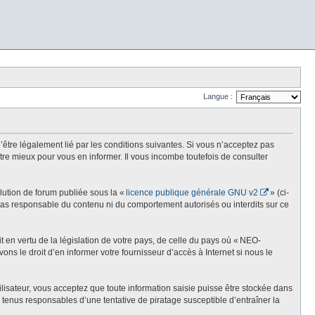
Langue :
re légalement lié par les conditions suivantes. Si vous n’acceptez pas
re mieux pour vous en informer. Il vous incombe toutefois de consulter
olution de forum publiée sous la «
licence publique générale GNU v2
» (ci-
st pas responsable du contenu ni du comportement autorisés ou interdits sur ce
t en vertu de la législation de votre pays, de celle du pays où « NEO-
ns le droit d’en informer votre fournisseur d’accès à Internet si nous le
lisateur, vous acceptez que toute information saisie puisse être stockée dans
enus responsables d’une tentative de piratage susceptible d’entraîner la