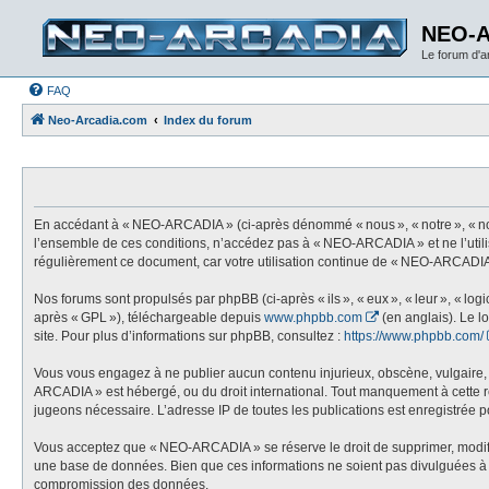
NEO-
Le forum d'
FAQ
Neo-Arcadia.com
Index du forum
En accédant à « NEO-ARCADIA » (ci-après dénommé « nous », « notre », « nos
l’ensemble de ces conditions, n’accédez pas à « NEO-ARCADIA » et ne l’utili
régulièrement ce document, car votre utilisation continue de « NEO-ARCADIA 
Nos forums sont propulsés par phpBB (ci-après « ils », « eux », « leur », « l
après « GPL »), téléchargeable depuis
www.phpbb.com
(en anglais). Le l
site. Pour plus d’informations sur phpBB, consultez :
https://www.phpbb.com/
Vous vous engagez à ne publier aucun contenu injurieux, obscène, vulgaire, di
ARCADIA » est hébergé, ou du droit international. Tout manquement à cette règ
jugeons nécessaire. L’adresse IP de toutes les publications est enregistrée pou
Vous acceptez que « NEO-ARCADIA » se réserve le droit de supprimer, modifier,
une base de données. Bien que ces informations ne soient pas divulguées à 
compromission des données.