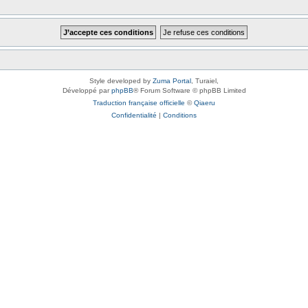
Style developed by
Zuma Portal
, Turaiel,
Développé par
phpBB
® Forum Software © phpBB Limited
Traduction française officielle
©
Qiaeru
Confidentialité
|
Conditions