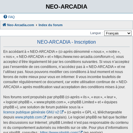
NEO-ARCADIA
FAQ
Neo-Arcadia.com
Index du forum
Langue :
NEO-ARCADIA - Inscription
En accédant à « NEO-ARCADIA » (ci-après dénommé « nous », « notre »,
« nos », « NEO-ARCADIA » et « https://www.neo-arcadia.com/forum »), vous
acceptez d’être légalement lié par les conditions suivantes. Si vous n’acceptez
pas l’ensemble de ces conditions, n’accédez pas à « NEO-ARCADIA » et ne
l’utilisez pas. Nous pouvons modifier ces conditions à tout moment et nous
ferons de notre mieux pour vous en informer. Il vous incombe toutefois de
consulter régulièrement ce document, car votre utilisation continue de « NEO-
ARCADIA » après modification vaut acceptation des conditions mises à jour.
Nos forums sont propulsés par phpBB (ci-après « ils », « eux », « leur »,
« logiciel phpBB », « www.phpbb.com », « phpBB Limited » et « équipes
phpBB »), une solution de forum publiée sous la «
licence publique générale GNU v2
» (ci-après « GPL »), téléchargeable
depuis
www.phpbb.com
(en anglais). Le logiciel phpBB ne fait que faciliter
les discussions sur Internet ; phpBB Limited n’est pas responsable du contenu
ni du comportement autorisés ou interdits sur ce site. Pour plus d’informations
sur phpBB, consultez :
https://www.phpbb.com/
(en anglais).