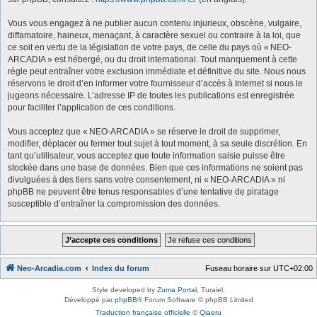
Vous vous engagez à ne publier aucun contenu injurieux, obscène, vulgaire,
diffamatoire, haineux, menaçant, à caractère sexuel ou contraire à la loi, que
ce soit en vertu de la législation de votre pays, de celle du pays où « NEO-
ARCADIA » est hébergé, ou du droit international. Tout manquement à cette
règle peut entraîner votre exclusion immédiate et définitive du site. Nous nous
réservons le droit d’en informer votre fournisseur d’accès à Internet si nous le
jugeons nécessaire. L’adresse IP de toutes les publications est enregistrée
pour faciliter l’application de ces conditions.
Vous acceptez que « NEO-ARCADIA » se réserve le droit de supprimer,
modifier, déplacer ou fermer tout sujet à tout moment, à sa seule discrétion. En
tant qu’utilisateur, vous acceptez que toute information saisie puisse être
stockée dans une base de données. Bien que ces informations ne soient pas
divulguées à des tiers sans votre consentement, ni « NEO-ARCADIA » ni
phpBB ne peuvent être tenus responsables d’une tentative de piratage
susceptible d’entraîner la compromission des données.
Neo-Arcadia.com
Index du forum
Fuseau horaire sur
UTC+02:00
Style developed by
Zuma Portal
, Turaiel,
Développé par
phpBB
® Forum Software © phpBB Limited
Traduction française officielle
©
Qiaeru