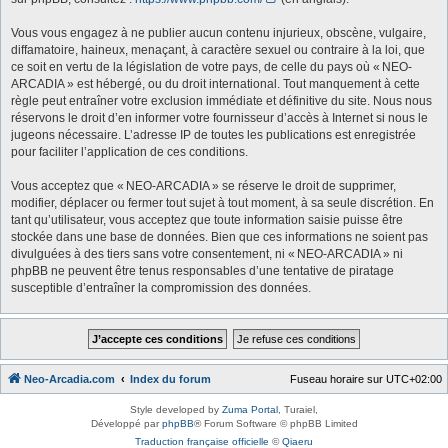
Vous vous engagez à ne publier aucun contenu injurieux, obscène, vulgaire,
diffamatoire, haineux, menaçant, à caractère sexuel ou contraire à la loi, que
ce soit en vertu de la législation de votre pays, de celle du pays où « NEO-
ARCADIA » est hébergé, ou du droit international. Tout manquement à cette
règle peut entraîner votre exclusion immédiate et définitive du site. Nous nous
réservons le droit d’en informer votre fournisseur d’accès à Internet si nous le
jugeons nécessaire. L’adresse IP de toutes les publications est enregistrée
pour faciliter l’application de ces conditions.
Vous acceptez que « NEO-ARCADIA » se réserve le droit de supprimer,
modifier, déplacer ou fermer tout sujet à tout moment, à sa seule discrétion. En
tant qu’utilisateur, vous acceptez que toute information saisie puisse être
stockée dans une base de données. Bien que ces informations ne soient pas
divulguées à des tiers sans votre consentement, ni « NEO-ARCADIA » ni
phpBB ne peuvent être tenus responsables d’une tentative de piratage
susceptible d’entraîner la compromission des données.
Neo-Arcadia.com
Index du forum
Fuseau horaire sur
UTC+02:00
Style developed by
Zuma Portal
, Turaiel,
Développé par
phpBB
® Forum Software © phpBB Limited
Traduction française officielle
©
Qiaeru