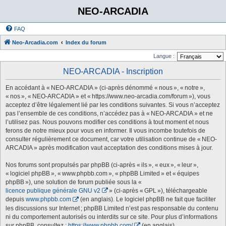
NEO-ARCADIA
FAQ
Neo-Arcadia.com
Index du forum
Langue :
NEO-ARCADIA - Inscription
En accédant à « NEO-ARCADIA » (ci-après dénommé « nous », « notre »,
« nos », « NEO-ARCADIA » et « https://www.neo-arcadia.com/forum »), vous
acceptez d’être légalement lié par les conditions suivantes. Si vous n’acceptez
pas l’ensemble de ces conditions, n’accédez pas à « NEO-ARCADIA » et ne
l’utilisez pas. Nous pouvons modifier ces conditions à tout moment et nous
ferons de notre mieux pour vous en informer. Il vous incombe toutefois de
consulter régulièrement ce document, car votre utilisation continue de « NEO-
ARCADIA » après modification vaut acceptation des conditions mises à jour.
Nos forums sont propulsés par phpBB (ci-après « ils », « eux », « leur »,
« logiciel phpBB », « www.phpbb.com », « phpBB Limited » et « équipes
phpBB »), une solution de forum publiée sous la «
licence publique générale GNU v2
» (ci-après « GPL »), téléchargeable
depuis
www.phpbb.com
(en anglais). Le logiciel phpBB ne fait que faciliter
les discussions sur Internet ; phpBB Limited n’est pas responsable du contenu
ni du comportement autorisés ou interdits sur ce site. Pour plus d’informations
sur phpBB, consultez :
https://www.phpbb.com/
(en anglais).