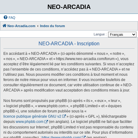
NEO-ARCADIA
FAQ
Neo-Arcadia.com
Index du forum
Langue :
NEO-ARCADIA - Inscription
En accédant à « NEO-ARCADIA » (ci-après dénommé « nous », « notre »,
« nos », « NEO-ARCADIA » et « https://www.neo-arcadia.com/forum »), vous
acceptez d’être légalement lié par les conditions suivantes. Si vous n’acceptez
pas l’ensemble de ces conditions, n’accédez pas à « NEO-ARCADIA » et ne
l’utilisez pas. Nous pouvons modifier ces conditions à tout moment et nous
ferons de notre mieux pour vous en informer. Il vous incombe toutefois de
consulter régulièrement ce document, car votre utilisation continue de « NEO-
ARCADIA » après modification vaut acceptation des conditions mises à jour.
Nos forums sont propulsés par phpBB (ci-après « ils », « eux », « leur »,
« logiciel phpBB », « www.phpbb.com », « phpBB Limited » et « équipes
phpBB »), une solution de forum publiée sous la «
licence publique générale GNU v2
» (ci-après « GPL »), téléchargeable
depuis
www.phpbb.com
(en anglais). Le logiciel phpBB ne fait que faciliter
les discussions sur Internet ; phpBB Limited n’est pas responsable du contenu
ni du comportement autorisés ou interdits sur ce site. Pour plus d’informations
sur phpBB, consultez :
https://www.phpbb.com/
(en anglais).