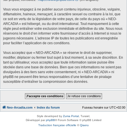
Vous vous engagez à ne publier aucun contenu injurieux, obscène, vulgaire,
diffamatoire, haineux, menaçant, à caractère sexuel ou contraire à la loi, que
ce soit en vertu de la législation de votre pays, de celle du pays où « NEO-
ARCADIA » est hébergé, ou du droit international. Tout manquement à cette
règle peut entraîner votre exclusion immédiate et définitive du site. Nous nous
réservons le droit d’en informer votre fournisseur d’accès à Internet si nous le
jugeons nécessaire. L’adresse IP de toutes les publications est enregistrée
pour faciliter l’application de ces conditions.
Vous acceptez que « NEO-ARCADIA » se réserve le droit de supprimer,
modifier, déplacer ou fermer tout sujet à tout moment, à sa seule discrétion. En
tant qu’utilisateur, vous acceptez que toute information saisie puisse être
stockée dans une base de données. Bien que ces informations ne soient pas
divulguées à des tiers sans votre consentement, ni « NEO-ARCADIA » ni
phpBB ne peuvent être tenus responsables d’une tentative de piratage
susceptible d’entraîner la compromission des données.
Neo-Arcadia.com
Index du forum
Fuseau horaire sur
UTC+02:00
Style developed by
Zuma Portal
, Turaiel,
Développé par
phpBB
® Forum Software © phpBB Limited
Traduction française officielle
©
Qiaeru