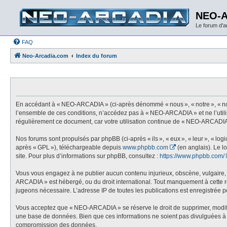
NEO-
Le forum d'
FAQ
Neo-Arcadia.com
Index du forum
En accédant à « NEO-ARCADIA » (ci-après dénommé « nous », « notre », « nos
l’ensemble de ces conditions, n’accédez pas à « NEO-ARCADIA » et ne l’utili
régulièrement ce document, car votre utilisation continue de « NEO-ARCADIA 
Nos forums sont propulsés par phpBB (ci-après « ils », « eux », « leur », « l
après « GPL »), téléchargeable depuis
www.phpbb.com
(en anglais). Le l
site. Pour plus d’informations sur phpBB, consultez :
https://www.phpbb.com/
Vous vous engagez à ne publier aucun contenu injurieux, obscène, vulgaire, di
ARCADIA » est hébergé, ou du droit international. Tout manquement à cette règ
jugeons nécessaire. L’adresse IP de toutes les publications est enregistrée pou
Vous acceptez que « NEO-ARCADIA » se réserve le droit de supprimer, modifier,
une base de données. Bien que ces informations ne soient pas divulguées à 
compromission des données.