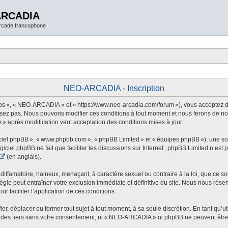
ARCADIA
arcade francophone
NEO-ARCADIA - Inscription
 », « NEO-ARCADIA » et « https://www.neo-arcadia.com/forum »), vous acceptez d’êt
sez pas. Nous pouvons modifier ces conditions à tout moment et nous ferons de not
» après modification vaut acceptation des conditions mises à jour.
ogiciel phpBB », « www.phpbb.com », « phpBB Limited » et « équipes phpBB »), une s
ogiciel phpBB ne fait que faciliter les discussions sur Internet ; phpBB Limited n’e
(en anglais).
ffamatoire, haineux, menaçant, à caractère sexuel ou contraire à la loi, que ce soi
le peut entraîner votre exclusion immédiate et définitive du site. Nous nous réservo
r faciliter l’application de ces conditions.
 déplacer ou fermer tout sujet à tout moment, à sa seule discrétion. En tant qu’uti
des tiers sans votre consentement, ni « NEO-ARCADIA » ni phpBB ne peuvent être t