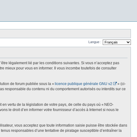
Langue :
re légalement lié par les conditions suivantes. Si vous n’acceptez pas
re mieux pour vous en informer. Il vous incombe toutefois de consulter
olution de forum publiée sous la «
licence publique générale GNU v2
» (ci-
st pas responsable du contenu ni du comportement autorisés ou interdits sur ce
t en vertu de la législation de votre pays, de celle du pays où « NEO-
ns le droit d’en informer votre fournisseur d’accès à Internet si nous le
lisateur, vous acceptez que toute information saisie puisse être stockée dans
enus responsables d’une tentative de piratage susceptible d’entraîner la