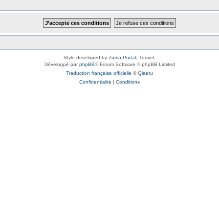
Style developed by
Zuma Portal
, Turaiel,
Développé par
phpBB
® Forum Software © phpBB Limited
Traduction française officielle
©
Qiaeru
Confidentialité
|
Conditions