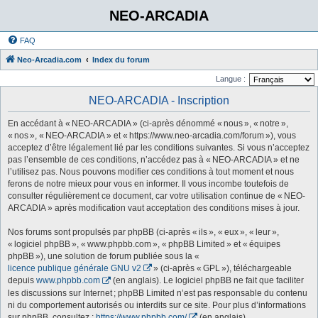
NEO-ARCADIA
FAQ
Neo-Arcadia.com
Index du forum
Langue :
NEO-ARCADIA - Inscription
En accédant à « NEO-ARCADIA » (ci-après dénommé « nous », « notre »,
« nos », « NEO-ARCADIA » et « https://www.neo-arcadia.com/forum »), vous
acceptez d’être légalement lié par les conditions suivantes. Si vous n’acceptez
pas l’ensemble de ces conditions, n’accédez pas à « NEO-ARCADIA » et ne
l’utilisez pas. Nous pouvons modifier ces conditions à tout moment et nous
ferons de notre mieux pour vous en informer. Il vous incombe toutefois de
consulter régulièrement ce document, car votre utilisation continue de « NEO-
ARCADIA » après modification vaut acceptation des conditions mises à jour.
Nos forums sont propulsés par phpBB (ci-après « ils », « eux », « leur »,
« logiciel phpBB », « www.phpbb.com », « phpBB Limited » et « équipes
phpBB »), une solution de forum publiée sous la «
licence publique générale GNU v2
» (ci-après « GPL »), téléchargeable
depuis
www.phpbb.com
(en anglais). Le logiciel phpBB ne fait que faciliter
les discussions sur Internet ; phpBB Limited n’est pas responsable du contenu
ni du comportement autorisés ou interdits sur ce site. Pour plus d’informations
sur phpBB, consultez :
https://www.phpbb.com/
(en anglais).