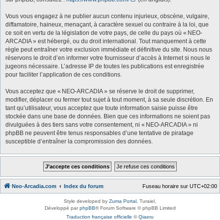
Vous vous engagez à ne publier aucun contenu injurieux, obscène, vulgaire,
diffamatoire, haineux, menaçant, à caractère sexuel ou contraire à la loi, que
ce soit en vertu de la législation de votre pays, de celle du pays où « NEO-
ARCADIA » est hébergé, ou du droit international. Tout manquement à cette
règle peut entraîner votre exclusion immédiate et définitive du site. Nous nous
réservons le droit d’en informer votre fournisseur d’accès à Internet si nous le
jugeons nécessaire. L’adresse IP de toutes les publications est enregistrée
pour faciliter l’application de ces conditions.
Vous acceptez que « NEO-ARCADIA » se réserve le droit de supprimer,
modifier, déplacer ou fermer tout sujet à tout moment, à sa seule discrétion. En
tant qu’utilisateur, vous acceptez que toute information saisie puisse être
stockée dans une base de données. Bien que ces informations ne soient pas
divulguées à des tiers sans votre consentement, ni « NEO-ARCADIA » ni
phpBB ne peuvent être tenus responsables d’une tentative de piratage
susceptible d’entraîner la compromission des données.
Neo-Arcadia.com
Index du forum
Fuseau horaire sur
UTC+02:00
Style developed by
Zuma Portal
, Turaiel,
Développé par
phpBB
® Forum Software © phpBB Limited
Traduction française officielle
©
Qiaeru