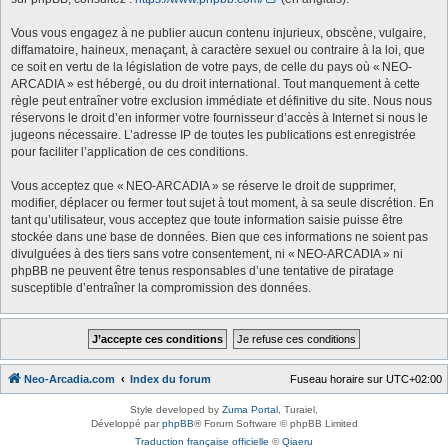
Vous vous engagez à ne publier aucun contenu injurieux, obscène, vulgaire,
diffamatoire, haineux, menaçant, à caractère sexuel ou contraire à la loi, que
ce soit en vertu de la législation de votre pays, de celle du pays où « NEO-
ARCADIA » est hébergé, ou du droit international. Tout manquement à cette
règle peut entraîner votre exclusion immédiate et définitive du site. Nous nous
réservons le droit d’en informer votre fournisseur d’accès à Internet si nous le
jugeons nécessaire. L’adresse IP de toutes les publications est enregistrée
pour faciliter l’application de ces conditions.
Vous acceptez que « NEO-ARCADIA » se réserve le droit de supprimer,
modifier, déplacer ou fermer tout sujet à tout moment, à sa seule discrétion. En
tant qu’utilisateur, vous acceptez que toute information saisie puisse être
stockée dans une base de données. Bien que ces informations ne soient pas
divulguées à des tiers sans votre consentement, ni « NEO-ARCADIA » ni
phpBB ne peuvent être tenus responsables d’une tentative de piratage
susceptible d’entraîner la compromission des données.
Neo-Arcadia.com
Index du forum
Fuseau horaire sur
UTC+02:00
Style developed by
Zuma Portal
, Turaiel,
Développé par
phpBB
® Forum Software © phpBB Limited
Traduction française officielle
©
Qiaeru