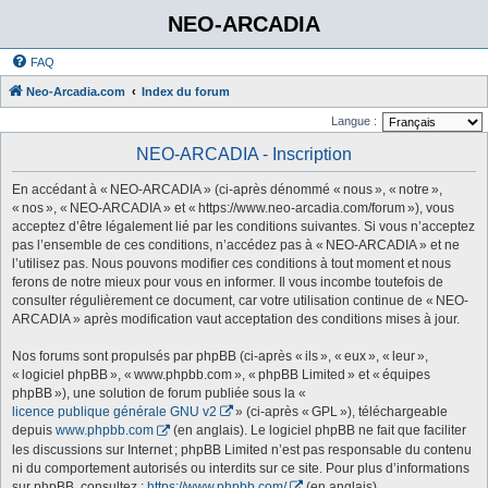
NEO-ARCADIA
FAQ
Neo-Arcadia.com
Index du forum
Langue :
NEO-ARCADIA - Inscription
En accédant à « NEO-ARCADIA » (ci-après dénommé « nous », « notre »,
« nos », « NEO-ARCADIA » et « https://www.neo-arcadia.com/forum »), vous
acceptez d’être légalement lié par les conditions suivantes. Si vous n’acceptez
pas l’ensemble de ces conditions, n’accédez pas à « NEO-ARCADIA » et ne
l’utilisez pas. Nous pouvons modifier ces conditions à tout moment et nous
ferons de notre mieux pour vous en informer. Il vous incombe toutefois de
consulter régulièrement ce document, car votre utilisation continue de « NEO-
ARCADIA » après modification vaut acceptation des conditions mises à jour.
Nos forums sont propulsés par phpBB (ci-après « ils », « eux », « leur »,
« logiciel phpBB », « www.phpbb.com », « phpBB Limited » et « équipes
phpBB »), une solution de forum publiée sous la «
licence publique générale GNU v2
» (ci-après « GPL »), téléchargeable
depuis
www.phpbb.com
(en anglais). Le logiciel phpBB ne fait que faciliter
les discussions sur Internet ; phpBB Limited n’est pas responsable du contenu
ni du comportement autorisés ou interdits sur ce site. Pour plus d’informations
sur phpBB, consultez :
https://www.phpbb.com/
(en anglais).