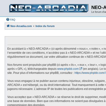
NEO-
Le forum d'
FAQ
Neo-Arcadia.com
Index du forum
En accédant à « NEO-ARCADIA » (ci-après dénommé « nous », « notre », « nos
l’ensemble de ces conditions, n’accédez pas à « NEO-ARCADIA » et ne l’utili
régulièrement ce document, car votre utilisation continue de « NEO-ARCADIA 
Nos forums sont propulsés par phpBB (ci-après « ils », « eux », « leur », « l
après « GPL »), téléchargeable depuis
www.phpbb.com
(en anglais). Le l
site. Pour plus d’informations sur phpBB, consultez :
https://www.phpbb.com/
Vous vous engagez à ne publier aucun contenu injurieux, obscène, vulgaire, di
ARCADIA » est hébergé, ou du droit international. Tout manquement à cette règ
jugeons nécessaire. L’adresse IP de toutes les publications est enregistrée pou
Vous acceptez que « NEO-ARCADIA » se réserve le droit de supprimer, modifier,
une base de données. Bien que ces informations ne soient pas divulguées à 
compromission des données.