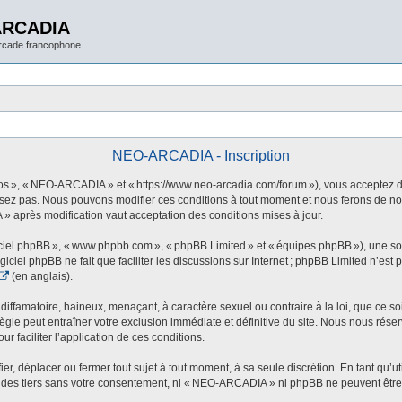
ARCADIA
arcade francophone
NEO-ARCADIA - Inscription
 », « NEO-ARCADIA » et « https://www.neo-arcadia.com/forum »), vous acceptez d’êt
sez pas. Nous pouvons modifier ces conditions à tout moment et nous ferons de not
» après modification vaut acceptation des conditions mises à jour.
ogiciel phpBB », « www.phpbb.com », « phpBB Limited » et « équipes phpBB »), une s
ogiciel phpBB ne fait que faciliter les discussions sur Internet ; phpBB Limited n’e
(en anglais).
ffamatoire, haineux, menaçant, à caractère sexuel ou contraire à la loi, que ce soi
le peut entraîner votre exclusion immédiate et définitive du site. Nous nous réservo
r faciliter l’application de ces conditions.
 déplacer ou fermer tout sujet à tout moment, à sa seule discrétion. En tant qu’uti
des tiers sans votre consentement, ni « NEO-ARCADIA » ni phpBB ne peuvent être t