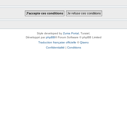
Style developed by
Zuma Portal
, Turaiel,
Développé par
phpBB
® Forum Software © phpBB Limited
Traduction française officielle
©
Qiaeru
Confidentialité
|
Conditions