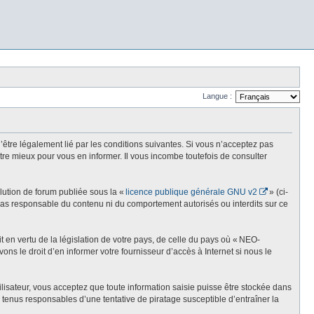
Langue :
re légalement lié par les conditions suivantes. Si vous n’acceptez pas
re mieux pour vous en informer. Il vous incombe toutefois de consulter
olution de forum publiée sous la «
licence publique générale GNU v2
» (ci-
st pas responsable du contenu ni du comportement autorisés ou interdits sur ce
t en vertu de la législation de votre pays, de celle du pays où « NEO-
ns le droit d’en informer votre fournisseur d’accès à Internet si nous le
lisateur, vous acceptez que toute information saisie puisse être stockée dans
enus responsables d’une tentative de piratage susceptible d’entraîner la