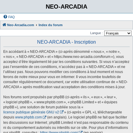
NEO-ARCADIA
FAQ
Neo-Arcadia.com
Index du forum
Langue :
NEO-ARCADIA - Inscription
En accédant à « NEO-ARCADIA » (ci-après dénommé « nous », « notre »,
« nos », « NEO-ARCADIA » et « https://www.neo-arcadia.com/forum »), vous
acceptez d’être légalement lié par les conditions suivantes. Si vous n’acceptez
pas l’ensemble de ces conditions, n’accédez pas à « NEO-ARCADIA » et ne
l’utilisez pas. Nous pouvons modifier ces conditions à tout moment et nous
ferons de notre mieux pour vous en informer. Il vous incombe toutefois de
consulter régulièrement ce document, car votre utilisation continue de « NEO-
ARCADIA » après modification vaut acceptation des conditions mises à jour.
Nos forums sont propulsés par phpBB (ci-après « ils », « eux », « leur »,
« logiciel phpBB », « www.phpbb.com », « phpBB Limited » et « équipes
phpBB »), une solution de forum publiée sous la «
licence publique générale GNU v2
» (ci-après « GPL »), téléchargeable
depuis
www.phpbb.com
(en anglais). Le logiciel phpBB ne fait que faciliter
les discussions sur Internet ; phpBB Limited n’est pas responsable du contenu
ni du comportement autorisés ou interdits sur ce site. Pour plus d’informations
sur phpBB, consultez :
https://www.phpbb.com/
(en anglais).