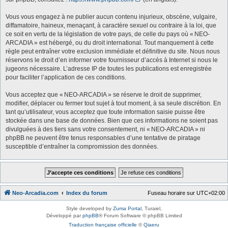
Vous vous engagez à ne publier aucun contenu injurieux, obscène, vulgaire,
diffamatoire, haineux, menaçant, à caractère sexuel ou contraire à la loi, que
ce soit en vertu de la législation de votre pays, de celle du pays où « NEO-
ARCADIA » est hébergé, ou du droit international. Tout manquement à cette
règle peut entraîner votre exclusion immédiate et définitive du site. Nous nous
réservons le droit d’en informer votre fournisseur d’accès à Internet si nous le
jugeons nécessaire. L’adresse IP de toutes les publications est enregistrée
pour faciliter l’application de ces conditions.
Vous acceptez que « NEO-ARCADIA » se réserve le droit de supprimer,
modifier, déplacer ou fermer tout sujet à tout moment, à sa seule discrétion. En
tant qu’utilisateur, vous acceptez que toute information saisie puisse être
stockée dans une base de données. Bien que ces informations ne soient pas
divulguées à des tiers sans votre consentement, ni « NEO-ARCADIA » ni
phpBB ne peuvent être tenus responsables d’une tentative de piratage
susceptible d’entraîner la compromission des données.
Neo-Arcadia.com
Index du forum
Fuseau horaire sur
UTC+02:00
Style developed by
Zuma Portal
, Turaiel,
Développé par
phpBB
® Forum Software © phpBB Limited
Traduction française officielle
©
Qiaeru