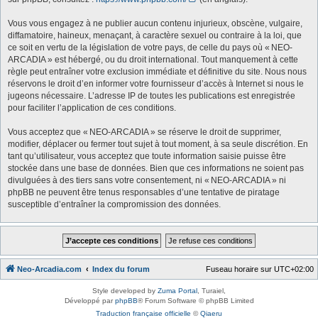
Vous vous engagez à ne publier aucun contenu injurieux, obscène, vulgaire,
diffamatoire, haineux, menaçant, à caractère sexuel ou contraire à la loi, que
ce soit en vertu de la législation de votre pays, de celle du pays où « NEO-
ARCADIA » est hébergé, ou du droit international. Tout manquement à cette
règle peut entraîner votre exclusion immédiate et définitive du site. Nous nous
réservons le droit d’en informer votre fournisseur d’accès à Internet si nous le
jugeons nécessaire. L’adresse IP de toutes les publications est enregistrée
pour faciliter l’application de ces conditions.
Vous acceptez que « NEO-ARCADIA » se réserve le droit de supprimer,
modifier, déplacer ou fermer tout sujet à tout moment, à sa seule discrétion. En
tant qu’utilisateur, vous acceptez que toute information saisie puisse être
stockée dans une base de données. Bien que ces informations ne soient pas
divulguées à des tiers sans votre consentement, ni « NEO-ARCADIA » ni
phpBB ne peuvent être tenus responsables d’une tentative de piratage
susceptible d’entraîner la compromission des données.
Neo-Arcadia.com
Index du forum
Fuseau horaire sur
UTC+02:00
Style developed by
Zuma Portal
, Turaiel,
Développé par
phpBB
® Forum Software © phpBB Limited
Traduction française officielle
©
Qiaeru