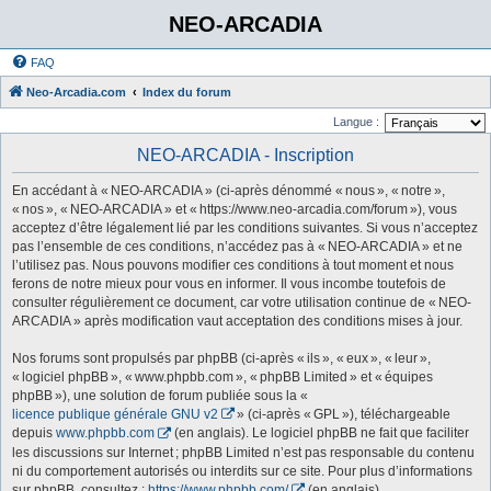
NEO-ARCADIA
FAQ
Neo-Arcadia.com
Index du forum
Langue :
NEO-ARCADIA - Inscription
En accédant à « NEO-ARCADIA » (ci-après dénommé « nous », « notre »,
« nos », « NEO-ARCADIA » et « https://www.neo-arcadia.com/forum »), vous
acceptez d’être légalement lié par les conditions suivantes. Si vous n’acceptez
pas l’ensemble de ces conditions, n’accédez pas à « NEO-ARCADIA » et ne
l’utilisez pas. Nous pouvons modifier ces conditions à tout moment et nous
ferons de notre mieux pour vous en informer. Il vous incombe toutefois de
consulter régulièrement ce document, car votre utilisation continue de « NEO-
ARCADIA » après modification vaut acceptation des conditions mises à jour.
Nos forums sont propulsés par phpBB (ci-après « ils », « eux », « leur »,
« logiciel phpBB », « www.phpbb.com », « phpBB Limited » et « équipes
phpBB »), une solution de forum publiée sous la «
licence publique générale GNU v2
» (ci-après « GPL »), téléchargeable
depuis
www.phpbb.com
(en anglais). Le logiciel phpBB ne fait que faciliter
les discussions sur Internet ; phpBB Limited n’est pas responsable du contenu
ni du comportement autorisés ou interdits sur ce site. Pour plus d’informations
sur phpBB, consultez :
https://www.phpbb.com/
(en anglais).