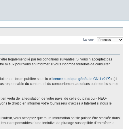
Langue :
re légalement lié par les conditions suivantes. Si vous n’acceptez pas
re mieux pour vous en informer. Il vous incombe toutefois de consulter
olution de forum publiée sous la «
licence publique générale GNU v2
» (ci-
st pas responsable du contenu ni du comportement autorisés ou interdits sur ce
t en vertu de la législation de votre pays, de celle du pays où « NEO-
ns le droit d’en informer votre fournisseur d’accès à Internet si nous le
lisateur, vous acceptez que toute information saisie puisse être stockée dans
enus responsables d’une tentative de piratage susceptible d’entraîner la