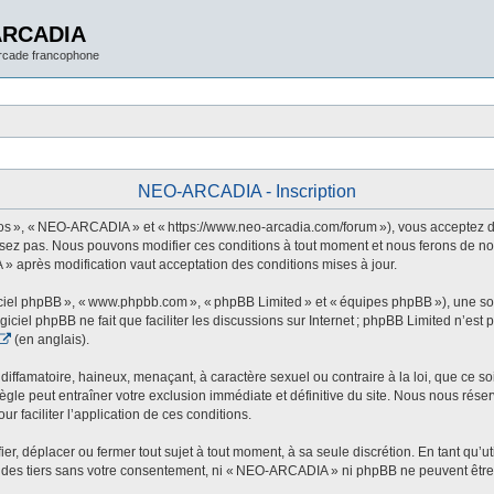
ARCADIA
arcade francophone
NEO-ARCADIA - Inscription
 », « NEO-ARCADIA » et « https://www.neo-arcadia.com/forum »), vous acceptez d’êt
sez pas. Nous pouvons modifier ces conditions à tout moment et nous ferons de not
» après modification vaut acceptation des conditions mises à jour.
ogiciel phpBB », « www.phpbb.com », « phpBB Limited » et « équipes phpBB »), une s
ogiciel phpBB ne fait que faciliter les discussions sur Internet ; phpBB Limited n’e
(en anglais).
ffamatoire, haineux, menaçant, à caractère sexuel ou contraire à la loi, que ce soi
le peut entraîner votre exclusion immédiate et définitive du site. Nous nous réservo
r faciliter l’application de ces conditions.
 déplacer ou fermer tout sujet à tout moment, à sa seule discrétion. En tant qu’uti
des tiers sans votre consentement, ni « NEO-ARCADIA » ni phpBB ne peuvent être t