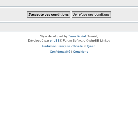
Style developed by
Zuma Portal
, Turaiel,
Développé par
phpBB
® Forum Software © phpBB Limited
Traduction française officielle
©
Qiaeru
Confidentialité
|
Conditions