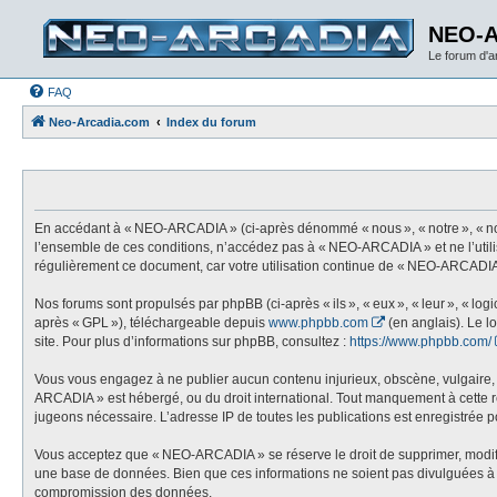
NEO-
Le forum d'
FAQ
Neo-Arcadia.com
Index du forum
En accédant à « NEO-ARCADIA » (ci-après dénommé « nous », « notre », « nos
l’ensemble de ces conditions, n’accédez pas à « NEO-ARCADIA » et ne l’utili
régulièrement ce document, car votre utilisation continue de « NEO-ARCADIA 
Nos forums sont propulsés par phpBB (ci-après « ils », « eux », « leur », « l
après « GPL »), téléchargeable depuis
www.phpbb.com
(en anglais). Le l
site. Pour plus d’informations sur phpBB, consultez :
https://www.phpbb.com/
Vous vous engagez à ne publier aucun contenu injurieux, obscène, vulgaire, di
ARCADIA » est hébergé, ou du droit international. Tout manquement à cette règ
jugeons nécessaire. L’adresse IP de toutes les publications est enregistrée pou
Vous acceptez que « NEO-ARCADIA » se réserve le droit de supprimer, modifier,
une base de données. Bien que ces informations ne soient pas divulguées à 
compromission des données.