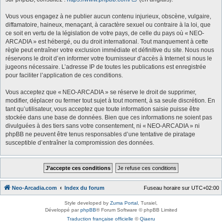
Vous vous engagez à ne publier aucun contenu injurieux, obscène, vulgaire,
diffamatoire, haineux, menaçant, à caractère sexuel ou contraire à la loi, que
ce soit en vertu de la législation de votre pays, de celle du pays où « NEO-
ARCADIA » est hébergé, ou du droit international. Tout manquement à cette
règle peut entraîner votre exclusion immédiate et définitive du site. Nous nous
réservons le droit d’en informer votre fournisseur d’accès à Internet si nous le
jugeons nécessaire. L’adresse IP de toutes les publications est enregistrée
pour faciliter l’application de ces conditions.
Vous acceptez que « NEO-ARCADIA » se réserve le droit de supprimer,
modifier, déplacer ou fermer tout sujet à tout moment, à sa seule discrétion. En
tant qu’utilisateur, vous acceptez que toute information saisie puisse être
stockée dans une base de données. Bien que ces informations ne soient pas
divulguées à des tiers sans votre consentement, ni « NEO-ARCADIA » ni
phpBB ne peuvent être tenus responsables d’une tentative de piratage
susceptible d’entraîner la compromission des données.
Neo-Arcadia.com
Index du forum
Fuseau horaire sur
UTC+02:00
Style developed by
Zuma Portal
, Turaiel,
Développé par
phpBB
® Forum Software © phpBB Limited
Traduction française officielle
©
Qiaeru