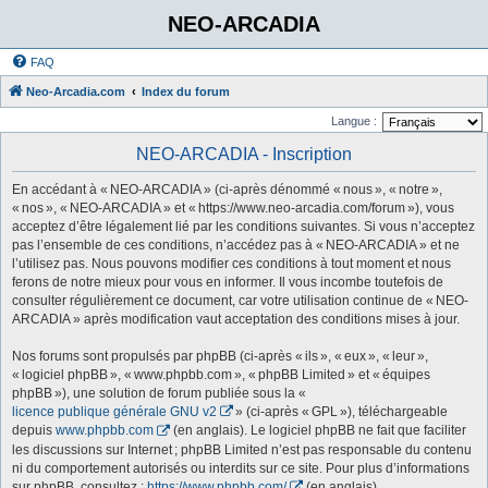
NEO-ARCADIA
FAQ
Neo-Arcadia.com
Index du forum
Langue :
NEO-ARCADIA - Inscription
En accédant à « NEO-ARCADIA » (ci-après dénommé « nous », « notre »,
« nos », « NEO-ARCADIA » et « https://www.neo-arcadia.com/forum »), vous
acceptez d’être légalement lié par les conditions suivantes. Si vous n’acceptez
pas l’ensemble de ces conditions, n’accédez pas à « NEO-ARCADIA » et ne
l’utilisez pas. Nous pouvons modifier ces conditions à tout moment et nous
ferons de notre mieux pour vous en informer. Il vous incombe toutefois de
consulter régulièrement ce document, car votre utilisation continue de « NEO-
ARCADIA » après modification vaut acceptation des conditions mises à jour.
Nos forums sont propulsés par phpBB (ci-après « ils », « eux », « leur »,
« logiciel phpBB », « www.phpbb.com », « phpBB Limited » et « équipes
phpBB »), une solution de forum publiée sous la «
licence publique générale GNU v2
» (ci-après « GPL »), téléchargeable
depuis
www.phpbb.com
(en anglais). Le logiciel phpBB ne fait que faciliter
les discussions sur Internet ; phpBB Limited n’est pas responsable du contenu
ni du comportement autorisés ou interdits sur ce site. Pour plus d’informations
sur phpBB, consultez :
https://www.phpbb.com/
(en anglais).