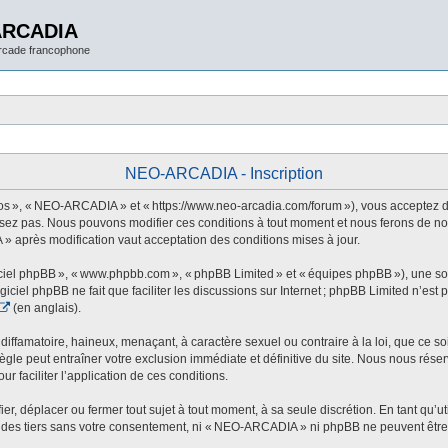
ARCADIA
arcade francophone
NEO-ARCADIA - Inscription
 », « NEO-ARCADIA » et « https://www.neo-arcadia.com/forum »), vous acceptez d’êt
sez pas. Nous pouvons modifier ces conditions à tout moment et nous ferons de not
» après modification vaut acceptation des conditions mises à jour.
ogiciel phpBB », « www.phpbb.com », « phpBB Limited » et « équipes phpBB »), une s
ogiciel phpBB ne fait que faciliter les discussions sur Internet ; phpBB Limited n’e
(en anglais).
ffamatoire, haineux, menaçant, à caractère sexuel ou contraire à la loi, que ce soi
le peut entraîner votre exclusion immédiate et définitive du site. Nous nous réservo
r faciliter l’application de ces conditions.
 déplacer ou fermer tout sujet à tout moment, à sa seule discrétion. En tant qu’uti
des tiers sans votre consentement, ni « NEO-ARCADIA » ni phpBB ne peuvent être t