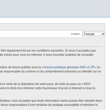
Langue :
re légalement lié par les conditions suivantes. Si vous n’acceptez pas
re mieux pour vous en informer. Il vous incombe toutefois de consulter
olution de forum publiée sous la «
licence publique générale GNU v2
» (ci-
st pas responsable du contenu ni du comportement autorisés ou interdits sur ce
t en vertu de la législation de votre pays, de celle du pays où « NEO-
ns le droit d’en informer votre fournisseur d’accès à Internet si nous le
lisateur, vous acceptez que toute information saisie puisse être stockée dans
enus responsables d’une tentative de piratage susceptible d’entraîner la