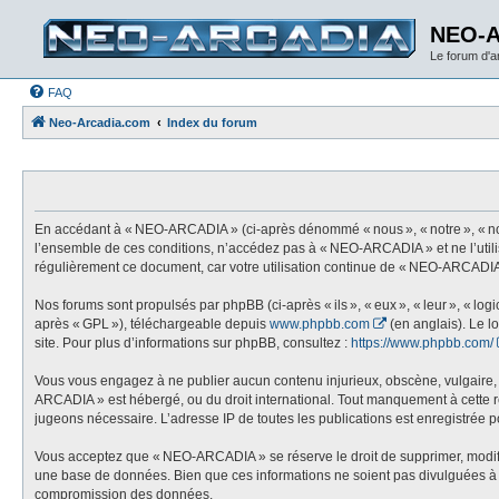
NEO-
Le forum d'
FAQ
Neo-Arcadia.com
Index du forum
En accédant à « NEO-ARCADIA » (ci-après dénommé « nous », « notre », « nos
l’ensemble de ces conditions, n’accédez pas à « NEO-ARCADIA » et ne l’utili
régulièrement ce document, car votre utilisation continue de « NEO-ARCADIA 
Nos forums sont propulsés par phpBB (ci-après « ils », « eux », « leur », « l
après « GPL »), téléchargeable depuis
www.phpbb.com
(en anglais). Le l
site. Pour plus d’informations sur phpBB, consultez :
https://www.phpbb.com/
Vous vous engagez à ne publier aucun contenu injurieux, obscène, vulgaire, di
ARCADIA » est hébergé, ou du droit international. Tout manquement à cette règ
jugeons nécessaire. L’adresse IP de toutes les publications est enregistrée pou
Vous acceptez que « NEO-ARCADIA » se réserve le droit de supprimer, modifier,
une base de données. Bien que ces informations ne soient pas divulguées à 
compromission des données.