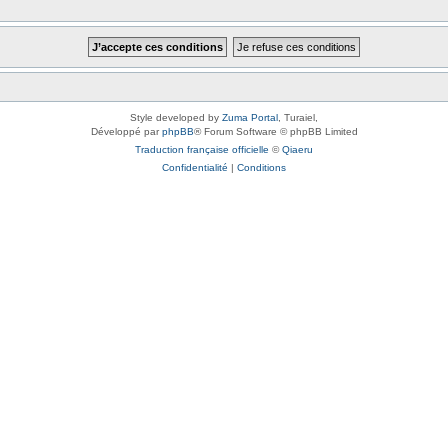
Style developed by
Zuma Portal
, Turaiel,
Développé par
phpBB
® Forum Software © phpBB Limited
Traduction française officielle
©
Qiaeru
Confidentialité
|
Conditions