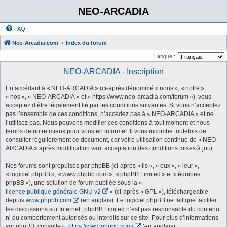
NEO-ARCADIA
FAQ
Neo-Arcadia.com
Index du forum
Langue :
NEO-ARCADIA - Inscription
En accédant à « NEO-ARCADIA » (ci-après dénommé « nous », « notre »,
« nos », « NEO-ARCADIA » et « https://www.neo-arcadia.com/forum »), vous
acceptez d’être légalement lié par les conditions suivantes. Si vous n’acceptez
pas l’ensemble de ces conditions, n’accédez pas à « NEO-ARCADIA » et ne
l’utilisez pas. Nous pouvons modifier ces conditions à tout moment et nous
ferons de notre mieux pour vous en informer. Il vous incombe toutefois de
consulter régulièrement ce document, car votre utilisation continue de « NEO-
ARCADIA » après modification vaut acceptation des conditions mises à jour.
Nos forums sont propulsés par phpBB (ci-après « ils », « eux », « leur »,
« logiciel phpBB », « www.phpbb.com », « phpBB Limited » et « équipes
phpBB »), une solution de forum publiée sous la «
licence publique générale GNU v2
» (ci-après « GPL »), téléchargeable
depuis
www.phpbb.com
(en anglais). Le logiciel phpBB ne fait que faciliter
les discussions sur Internet ; phpBB Limited n’est pas responsable du contenu
ni du comportement autorisés ou interdits sur ce site. Pour plus d’informations
sur phpBB, consultez :
https://www.phpbb.com/
(en anglais).