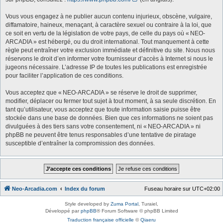
Vous vous engagez à ne publier aucun contenu injurieux, obscène, vulgaire,
diffamatoire, haineux, menaçant, à caractère sexuel ou contraire à la loi, que
ce soit en vertu de la législation de votre pays, de celle du pays où « NEO-
ARCADIA » est hébergé, ou du droit international. Tout manquement à cette
règle peut entraîner votre exclusion immédiate et définitive du site. Nous nous
réservons le droit d’en informer votre fournisseur d’accès à Internet si nous le
jugeons nécessaire. L’adresse IP de toutes les publications est enregistrée
pour faciliter l’application de ces conditions.
Vous acceptez que « NEO-ARCADIA » se réserve le droit de supprimer,
modifier, déplacer ou fermer tout sujet à tout moment, à sa seule discrétion. En
tant qu’utilisateur, vous acceptez que toute information saisie puisse être
stockée dans une base de données. Bien que ces informations ne soient pas
divulguées à des tiers sans votre consentement, ni « NEO-ARCADIA » ni
phpBB ne peuvent être tenus responsables d’une tentative de piratage
susceptible d’entraîner la compromission des données.
Neo-Arcadia.com
Index du forum
Fuseau horaire sur
UTC+02:00
Style developed by
Zuma Portal
, Turaiel,
Développé par
phpBB
® Forum Software © phpBB Limited
Traduction française officielle
©
Qiaeru