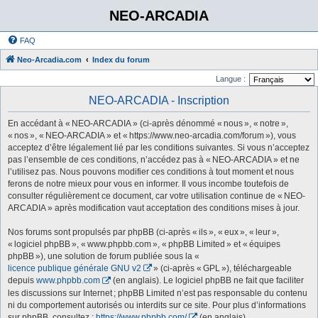
NEO-ARCADIA
FAQ
Neo-Arcadia.com
Index du forum
Langue :
NEO-ARCADIA - Inscription
En accédant à « NEO-ARCADIA » (ci-après dénommé « nous », « notre »,
« nos », « NEO-ARCADIA » et « https://www.neo-arcadia.com/forum »), vous
acceptez d’être légalement lié par les conditions suivantes. Si vous n’acceptez
pas l’ensemble de ces conditions, n’accédez pas à « NEO-ARCADIA » et ne
l’utilisez pas. Nous pouvons modifier ces conditions à tout moment et nous
ferons de notre mieux pour vous en informer. Il vous incombe toutefois de
consulter régulièrement ce document, car votre utilisation continue de « NEO-
ARCADIA » après modification vaut acceptation des conditions mises à jour.
Nos forums sont propulsés par phpBB (ci-après « ils », « eux », « leur »,
« logiciel phpBB », « www.phpbb.com », « phpBB Limited » et « équipes
phpBB »), une solution de forum publiée sous la «
licence publique générale GNU v2
» (ci-après « GPL »), téléchargeable
depuis
www.phpbb.com
(en anglais). Le logiciel phpBB ne fait que faciliter
les discussions sur Internet ; phpBB Limited n’est pas responsable du contenu
ni du comportement autorisés ou interdits sur ce site. Pour plus d’informations
sur phpBB, consultez :
https://www.phpbb.com/
(en anglais).