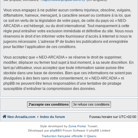
Vous vous engagez à ne publier aucun contenu injurieux, obscène, vulgaire,
diffamatoire, haineux, menaçant, à caractère sexuel ou contraire à la loi, que
ce soit en vertu de la législation de votre pays, de celle du pays où « NEO-
ARCADIA » est hébergé, ou du droit international. Tout manquement à cette
règle peut entraîner votre exclusion immédiate et définitive du site. Nous nous
réservons le droit d’en informer votre fournisseur d’accès à Internet si nous le
jugeons nécessaire. L’adresse IP de toutes les publications est enregistrée
pour faciliter l’application de ces conditions.
Vous acceptez que « NEO-ARCADIA » se réserve le droit de supprimer,
modifier, déplacer ou fermer tout sujet à tout moment, à sa seule discrétion. En
tant qu’utilisateur, vous acceptez que toute information saisie puisse être
stockée dans une base de données. Bien que ces informations ne soient pas
divulguées à des tiers sans votre consentement, ni « NEO-ARCADIA » ni
phpBB ne peuvent être tenus responsables d’une tentative de piratage
susceptible d’entraîner la compromission des données.
Neo-Arcadia.com
Index du forum
Fuseau horaire sur
UTC+02:00
Style developed by
Zuma Portal
, Turaiel,
Développé par
phpBB
® Forum Software © phpBB Limited
Traduction française officielle
©
Qiaeru