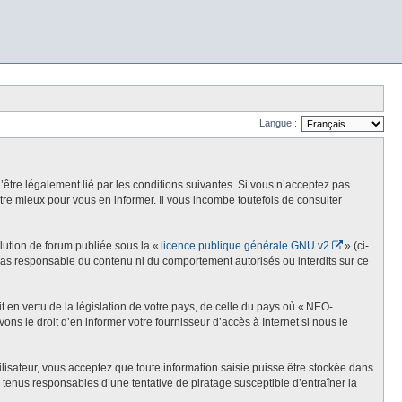
Langue :
re légalement lié par les conditions suivantes. Si vous n’acceptez pas
re mieux pour vous en informer. Il vous incombe toutefois de consulter
olution de forum publiée sous la «
licence publique générale GNU v2
» (ci-
st pas responsable du contenu ni du comportement autorisés ou interdits sur ce
t en vertu de la législation de votre pays, de celle du pays où « NEO-
ns le droit d’en informer votre fournisseur d’accès à Internet si nous le
lisateur, vous acceptez que toute information saisie puisse être stockée dans
enus responsables d’une tentative de piratage susceptible d’entraîner la