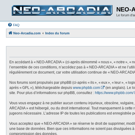
NEO-
Le forum d'
FAQ
Neo-Arcadia.com
Index du forum
En accédant à « NEO-ARCADIA » (ci-après dénommé « nous », « notre », « nos
l’ensemble de ces conditions, n’accédez pas à « NEO-ARCADIA » et ne l’utili
régulièrement ce document, car votre utilisation continue de « NEO-ARCADIA 
Nos forums sont propulsés par phpBB (ci-après « ils », « eux », « leur », « l
après « GPL »), téléchargeable depuis
www.phpbb.com
(en anglais). Le l
site. Pour plus d’informations sur phpBB, consultez :
https://www.phpbb.com/
Vous vous engagez à ne publier aucun contenu injurieux, obscène, vulgaire, di
ARCADIA » est hébergé, ou du droit international. Tout manquement à cette règ
jugeons nécessaire. L’adresse IP de toutes les publications est enregistrée pou
Vous acceptez que « NEO-ARCADIA » se réserve le droit de supprimer, modifier,
une base de données. Bien que ces informations ne soient pas divulguées à 
compromission des données.