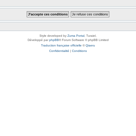
Style developed by
Zuma Portal
, Turaiel,
Développé par
phpBB
® Forum Software © phpBB Limited
Traduction française officielle
©
Qiaeru
Confidentialité
|
Conditions