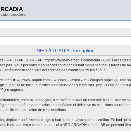
ARCADIA
arcade francophone
NEO-ARCADIA - Inscription
 », « NEO-ARCADIA » et « https://www.neo-arcadia.com/forum »), vous acceptez d’êt
sez pas. Nous pouvons modifier ces conditions à tout moment et nous ferons de not
» après modification vaut acceptation des conditions mises à jour.
ogiciel phpBB », « www.phpbb.com », « phpBB Limited » et « équipes phpBB »), une s
ogiciel phpBB ne fait que faciliter les discussions sur Internet ; phpBB Limited n’e
(en anglais).
ffamatoire, haineux, menaçant, à caractère sexuel ou contraire à la loi, que ce soi
le peut entraîner votre exclusion immédiate et définitive du site. Nous nous réservo
r faciliter l’application de ces conditions.
 déplacer ou fermer tout sujet à tout moment, à sa seule discrétion. En tant qu’uti
des tiers sans votre consentement, ni « NEO-ARCADIA » ni phpBB ne peuvent être t