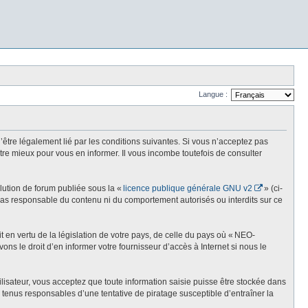
Langue :
re légalement lié par les conditions suivantes. Si vous n’acceptez pas
re mieux pour vous en informer. Il vous incombe toutefois de consulter
olution de forum publiée sous la «
licence publique générale GNU v2
» (ci-
st pas responsable du contenu ni du comportement autorisés ou interdits sur ce
t en vertu de la législation de votre pays, de celle du pays où « NEO-
ns le droit d’en informer votre fournisseur d’accès à Internet si nous le
lisateur, vous acceptez que toute information saisie puisse être stockée dans
enus responsables d’une tentative de piratage susceptible d’entraîner la