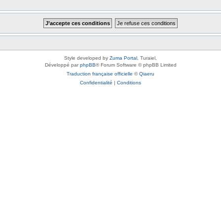
Style developed by
Zuma Portal
, Turaiel,
Développé par
phpBB
® Forum Software © phpBB Limited
Traduction française officielle
©
Qiaeru
Confidentialité
|
Conditions