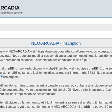
ARCADIA
arcade francophone
NEO-ARCADIA - Inscription
 », « NEO-ARCADIA » et « https://www.neo-arcadia.com/forum »), vous acceptez d’êt
sez pas. Nous pouvons modifier ces conditions à tout moment et nous ferons de not
» après modification vaut acceptation des conditions mises à jour.
ogiciel phpBB », « www.phpbb.com », « phpBB Limited » et « équipes phpBB »), une s
ogiciel phpBB ne fait que faciliter les discussions sur Internet ; phpBB Limited n’e
(en anglais).
ffamatoire, haineux, menaçant, à caractère sexuel ou contraire à la loi, que ce soi
le peut entraîner votre exclusion immédiate et définitive du site. Nous nous réservo
r faciliter l’application de ces conditions.
 déplacer ou fermer tout sujet à tout moment, à sa seule discrétion. En tant qu’uti
des tiers sans votre consentement, ni « NEO-ARCADIA » ni phpBB ne peuvent être t