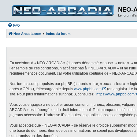
NEO-
Le forum d'
FAQ
Neo-Arcadia.com
Index du forum
En accédant à « NEO-ARCADIA » (ci-après dénommé « nous », « notre », « nos
l’ensemble de ces conditions, n’accédez pas à « NEO-ARCADIA » et ne l’utili
régulièrement ce document, car votre utilisation continue de « NEO-ARCADIA 
Nos forums sont propulsés par phpBB (ci-après « ils », « eux », « leur », « l
après « GPL »), téléchargeable depuis
www.phpbb.com
(en anglais). Le l
site. Pour plus d’informations sur phpBB, consultez :
https://www.phpbb.com/
Vous vous engagez à ne publier aucun contenu injurieux, obscène, vulgaire, di
ARCADIA » est hébergé, ou du droit international. Tout manquement à cette règ
jugeons nécessaire. L’adresse IP de toutes les publications est enregistrée pou
Vous acceptez que « NEO-ARCADIA » se réserve le droit de supprimer, modifier,
une base de données. Bien que ces informations ne soient pas divulguées à 
compromission des données.