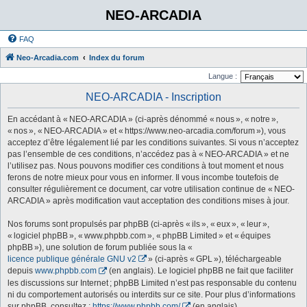
NEO-ARCADIA
FAQ
Neo-Arcadia.com
Index du forum
Langue :
NEO-ARCADIA - Inscription
En accédant à « NEO-ARCADIA » (ci-après dénommé « nous », « notre »,
« nos », « NEO-ARCADIA » et « https://www.neo-arcadia.com/forum »), vous
acceptez d’être légalement lié par les conditions suivantes. Si vous n’acceptez
pas l’ensemble de ces conditions, n’accédez pas à « NEO-ARCADIA » et ne
l’utilisez pas. Nous pouvons modifier ces conditions à tout moment et nous
ferons de notre mieux pour vous en informer. Il vous incombe toutefois de
consulter régulièrement ce document, car votre utilisation continue de « NEO-
ARCADIA » après modification vaut acceptation des conditions mises à jour.
Nos forums sont propulsés par phpBB (ci-après « ils », « eux », « leur »,
« logiciel phpBB », « www.phpbb.com », « phpBB Limited » et « équipes
phpBB »), une solution de forum publiée sous la «
licence publique générale GNU v2
» (ci-après « GPL »), téléchargeable
depuis
www.phpbb.com
(en anglais). Le logiciel phpBB ne fait que faciliter
les discussions sur Internet ; phpBB Limited n’est pas responsable du contenu
ni du comportement autorisés ou interdits sur ce site. Pour plus d’informations
sur phpBB, consultez :
https://www.phpbb.com/
(en anglais).