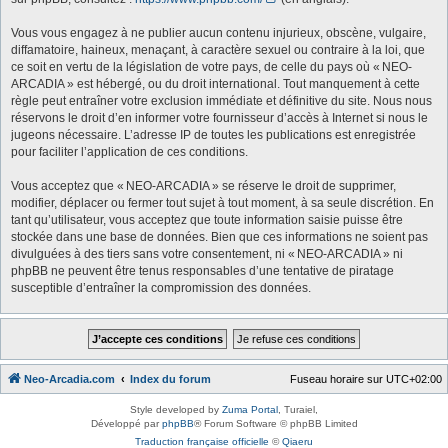
Vous vous engagez à ne publier aucun contenu injurieux, obscène, vulgaire,
diffamatoire, haineux, menaçant, à caractère sexuel ou contraire à la loi, que
ce soit en vertu de la législation de votre pays, de celle du pays où « NEO-
ARCADIA » est hébergé, ou du droit international. Tout manquement à cette
règle peut entraîner votre exclusion immédiate et définitive du site. Nous nous
réservons le droit d’en informer votre fournisseur d’accès à Internet si nous le
jugeons nécessaire. L’adresse IP de toutes les publications est enregistrée
pour faciliter l’application de ces conditions.
Vous acceptez que « NEO-ARCADIA » se réserve le droit de supprimer,
modifier, déplacer ou fermer tout sujet à tout moment, à sa seule discrétion. En
tant qu’utilisateur, vous acceptez que toute information saisie puisse être
stockée dans une base de données. Bien que ces informations ne soient pas
divulguées à des tiers sans votre consentement, ni « NEO-ARCADIA » ni
phpBB ne peuvent être tenus responsables d’une tentative de piratage
susceptible d’entraîner la compromission des données.
Neo-Arcadia.com
Index du forum
Fuseau horaire sur
UTC+02:00
Style developed by
Zuma Portal
, Turaiel,
Développé par
phpBB
® Forum Software © phpBB Limited
Traduction française officielle
©
Qiaeru