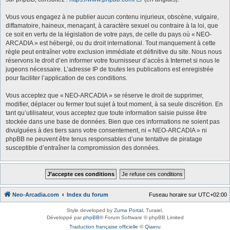
Vous vous engagez à ne publier aucun contenu injurieux, obscène, vulgaire,
diffamatoire, haineux, menaçant, à caractère sexuel ou contraire à la loi, que
ce soit en vertu de la législation de votre pays, de celle du pays où « NEO-
ARCADIA » est hébergé, ou du droit international. Tout manquement à cette
règle peut entraîner votre exclusion immédiate et définitive du site. Nous nous
réservons le droit d’en informer votre fournisseur d’accès à Internet si nous le
jugeons nécessaire. L’adresse IP de toutes les publications est enregistrée
pour faciliter l’application de ces conditions.
Vous acceptez que « NEO-ARCADIA » se réserve le droit de supprimer,
modifier, déplacer ou fermer tout sujet à tout moment, à sa seule discrétion. En
tant qu’utilisateur, vous acceptez que toute information saisie puisse être
stockée dans une base de données. Bien que ces informations ne soient pas
divulguées à des tiers sans votre consentement, ni « NEO-ARCADIA » ni
phpBB ne peuvent être tenus responsables d’une tentative de piratage
susceptible d’entraîner la compromission des données.
Neo-Arcadia.com
Index du forum
Fuseau horaire sur
UTC+02:00
Style developed by
Zuma Portal
, Turaiel,
Développé par
phpBB
® Forum Software © phpBB Limited
Traduction française officielle
©
Qiaeru