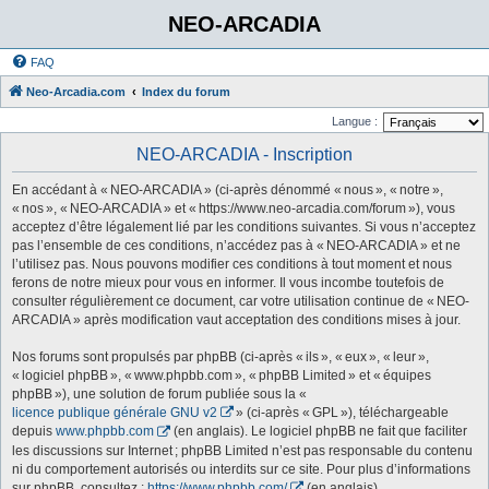
NEO-ARCADIA
FAQ
Neo-Arcadia.com
Index du forum
Langue :
NEO-ARCADIA - Inscription
En accédant à « NEO-ARCADIA » (ci-après dénommé « nous », « notre »,
« nos », « NEO-ARCADIA » et « https://www.neo-arcadia.com/forum »), vous
acceptez d’être légalement lié par les conditions suivantes. Si vous n’acceptez
pas l’ensemble de ces conditions, n’accédez pas à « NEO-ARCADIA » et ne
l’utilisez pas. Nous pouvons modifier ces conditions à tout moment et nous
ferons de notre mieux pour vous en informer. Il vous incombe toutefois de
consulter régulièrement ce document, car votre utilisation continue de « NEO-
ARCADIA » après modification vaut acceptation des conditions mises à jour.
Nos forums sont propulsés par phpBB (ci-après « ils », « eux », « leur »,
« logiciel phpBB », « www.phpbb.com », « phpBB Limited » et « équipes
phpBB »), une solution de forum publiée sous la «
licence publique générale GNU v2
» (ci-après « GPL »), téléchargeable
depuis
www.phpbb.com
(en anglais). Le logiciel phpBB ne fait que faciliter
les discussions sur Internet ; phpBB Limited n’est pas responsable du contenu
ni du comportement autorisés ou interdits sur ce site. Pour plus d’informations
sur phpBB, consultez :
https://www.phpbb.com/
(en anglais).