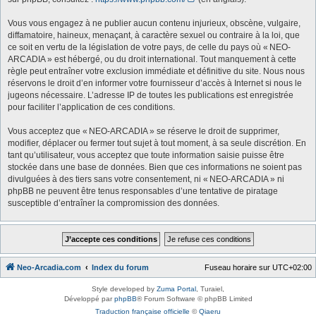
Vous vous engagez à ne publier aucun contenu injurieux, obscène, vulgaire,
diffamatoire, haineux, menaçant, à caractère sexuel ou contraire à la loi, que
ce soit en vertu de la législation de votre pays, de celle du pays où « NEO-
ARCADIA » est hébergé, ou du droit international. Tout manquement à cette
règle peut entraîner votre exclusion immédiate et définitive du site. Nous nous
réservons le droit d’en informer votre fournisseur d’accès à Internet si nous le
jugeons nécessaire. L’adresse IP de toutes les publications est enregistrée
pour faciliter l’application de ces conditions.
Vous acceptez que « NEO-ARCADIA » se réserve le droit de supprimer,
modifier, déplacer ou fermer tout sujet à tout moment, à sa seule discrétion. En
tant qu’utilisateur, vous acceptez que toute information saisie puisse être
stockée dans une base de données. Bien que ces informations ne soient pas
divulguées à des tiers sans votre consentement, ni « NEO-ARCADIA » ni
phpBB ne peuvent être tenus responsables d’une tentative de piratage
susceptible d’entraîner la compromission des données.
Neo-Arcadia.com
Index du forum
Fuseau horaire sur
UTC+02:00
Style developed by
Zuma Portal
, Turaiel,
Développé par
phpBB
® Forum Software © phpBB Limited
Traduction française officielle
©
Qiaeru