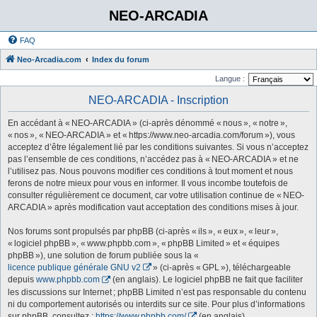
NEO-ARCADIA
FAQ
Neo-Arcadia.com
Index du forum
Langue :
NEO-ARCADIA - Inscription
En accédant à « NEO-ARCADIA » (ci-après dénommé « nous », « notre »,
« nos », « NEO-ARCADIA » et « https://www.neo-arcadia.com/forum »), vous
acceptez d’être légalement lié par les conditions suivantes. Si vous n’acceptez
pas l’ensemble de ces conditions, n’accédez pas à « NEO-ARCADIA » et ne
l’utilisez pas. Nous pouvons modifier ces conditions à tout moment et nous
ferons de notre mieux pour vous en informer. Il vous incombe toutefois de
consulter régulièrement ce document, car votre utilisation continue de « NEO-
ARCADIA » après modification vaut acceptation des conditions mises à jour.
Nos forums sont propulsés par phpBB (ci-après « ils », « eux », « leur »,
« logiciel phpBB », « www.phpbb.com », « phpBB Limited » et « équipes
phpBB »), une solution de forum publiée sous la «
licence publique générale GNU v2
» (ci-après « GPL »), téléchargeable
depuis
www.phpbb.com
(en anglais). Le logiciel phpBB ne fait que faciliter
les discussions sur Internet ; phpBB Limited n’est pas responsable du contenu
ni du comportement autorisés ou interdits sur ce site. Pour plus d’informations
sur phpBB, consultez :
https://www.phpbb.com/
(en anglais).