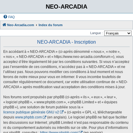
NEO-ARCADIA
FAQ
Neo-Arcadia.com
Index du forum
Langue :
NEO-ARCADIA - Inscription
En accédant à « NEO-ARCADIA » (ci-après dénommé « nous », « notre »,
« nos », « NEO-ARCADIA » et « https://www.neo-arcadia.com/forum »), vous
acceptez d’être légalement lié par les conditions suivantes. Si vous n’acceptez
pas l’ensemble de ces conditions, n’accédez pas à « NEO-ARCADIA » et ne
l’utilisez pas. Nous pouvons modifier ces conditions à tout moment et nous
ferons de notre mieux pour vous en informer. Il vous incombe toutefois de
consulter régulièrement ce document, car votre utilisation continue de « NEO-
ARCADIA » après modification vaut acceptation des conditions mises à jour.
Nos forums sont propulsés par phpBB (ci-après « ils », « eux », « leur »,
« logiciel phpBB », « www.phpbb.com », « phpBB Limited » et « équipes
phpBB »), une solution de forum publiée sous la «
licence publique générale GNU v2
» (ci-après « GPL »), téléchargeable
depuis
www.phpbb.com
(en anglais). Le logiciel phpBB ne fait que faciliter
les discussions sur Internet ; phpBB Limited n’est pas responsable du contenu
ni du comportement autorisés ou interdits sur ce site. Pour plus d’informations
sur phpBB, consultez :
https://www.phpbb.com/
(en anglais).