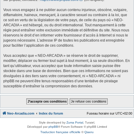
Vous vous engagez à ne publier aucun contenu injurieux, obscène, vulgaire,
diffamatoire, haineux, menaçant, à caractère sexuel ou contraire à la loi, que
ce soit en vertu de la législation de votre pays, de celle du pays où « NEO-
ARCADIA » est hébergé, ou du droit international. Tout manquement à cette
règle peut entraîner votre exclusion immédiate et définitive du site. Nous nous
réservons le droit d’en informer votre fournisseur d’accès à Internet si nous le
jugeons nécessaire. L’adresse IP de toutes les publications est enregistrée
pour faciliter l’application de ces conditions.
Vous acceptez que « NEO-ARCADIA » se réserve le droit de supprimer,
modifier, déplacer ou fermer tout sujet à tout moment, à sa seule discrétion. En
tant qu’utilisateur, vous acceptez que toute information saisie puisse être
stockée dans une base de données. Bien que ces informations ne soient pas
divulguées à des tiers sans votre consentement, ni « NEO-ARCADIA » ni
phpBB ne peuvent être tenus responsables d’une tentative de piratage
susceptible d’entraîner la compromission des données.
Neo-Arcadia.com
Index du forum
Fuseau horaire sur
UTC+02:00
Style developed by
Zuma Portal
, Turaiel,
Développé par
phpBB
® Forum Software © phpBB Limited
Traduction française officielle
©
Qiaeru