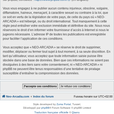
Vous vous engagez à ne publier aucun contenu injurieux, obscène, vulgaire,
diffamatoire, haineux, menaçant, à caractère sexuel ou contraire à la loi, que
ce soit en vertu de la législation de votre pays, de celle du pays où « NEO-
ARCADIA » est hébergé, ou du droit international. Tout manquement à cette
règle peut entraîner votre exclusion immédiate et définitive du site. Nous nous
réservons le droit d’en informer votre fournisseur d’accès à Internet si nous le
jugeons nécessaire. L’adresse IP de toutes les publications est enregistrée
pour faciliter l’application de ces conditions.
Vous acceptez que « NEO-ARCADIA » se réserve le droit de supprimer,
modifier, déplacer ou fermer tout sujet à tout moment, à sa seule discrétion. En
tant qu’utilisateur, vous acceptez que toute information saisie puisse être
stockée dans une base de données. Bien que ces informations ne soient pas
divulguées à des tiers sans votre consentement, ni « NEO-ARCADIA » ni
phpBB ne peuvent être tenus responsables d’une tentative de piratage
susceptible d’entraîner la compromission des données.
Neo-Arcadia.com
Index du forum
Fuseau horaire sur
UTC+02:00
Style developed by
Zuma Portal
, Turaiel,
Développé par
phpBB
® Forum Software © phpBB Limited
Traduction française officielle
©
Qiaeru