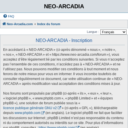
NEO-ARCADIA
FAQ
Neo-Arcadia.com
Index du forum
Langue :
NEO-ARCADIA - Inscription
En accédant à « NEO-ARCADIA » (ci-après dénommé « nous », « notre »,
« nos », « NEO-ARCADIA » et « https://www.neo-arcadia.com/forum »), vous
acceptez d’être légalement lié par les conditions suivantes. Si vous n’acceptez
pas l’ensemble de ces conditions, n’accédez pas à « NEO-ARCADIA » et ne
l’utilisez pas. Nous pouvons modifier ces conditions à tout moment et nous
ferons de notre mieux pour vous en informer. Il vous incombe toutefois de
consulter régulièrement ce document, car votre utilisation continue de « NEO-
ARCADIA » après modification vaut acceptation des conditions mises à jour.
Nos forums sont propulsés par phpBB (ci-après « ils », « eux », « leur »,
« logiciel phpBB », « www.phpbb.com », « phpBB Limited » et « équipes
phpBB »), une solution de forum publiée sous la «
licence publique générale GNU v2
» (ci-après « GPL »), téléchargeable
depuis
www.phpbb.com
(en anglais). Le logiciel phpBB ne fait que faciliter
les discussions sur Internet ; phpBB Limited n’est pas responsable du contenu
ni du comportement autorisés ou interdits sur ce site. Pour plus d’informations
sur phpBB, consultez :
https://www.phpbb.com/
(en anglais).