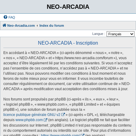
NEO-ARCADIA
FAQ
Neo-Arcadia.com
Index du forum
Langue :
NEO-ARCADIA - Inscription
En accédant à « NEO-ARCADIA » (ci-après dénommé « nous », « notre »,
« nos », « NEO-ARCADIA » et « https://www.neo-arcadia.com/forum »), vous
acceptez d’être légalement lié par les conditions suivantes. Si vous n’acceptez
pas l’ensemble de ces conditions, n’accédez pas à « NEO-ARCADIA » et ne
l’utilisez pas. Nous pouvons modifier ces conditions à tout moment et nous
ferons de notre mieux pour vous en informer. Il vous incombe toutefois de
consulter régulièrement ce document, car votre utilisation continue de « NEO-
ARCADIA » après modification vaut acceptation des conditions mises à jour.
Nos forums sont propulsés par phpBB (ci-après « ils », « eux », « leur »,
« logiciel phpBB », « www.phpbb.com », « phpBB Limited » et « équipes
phpBB »), une solution de forum publiée sous la «
licence publique générale GNU v2
» (ci-après « GPL »), téléchargeable
depuis
www.phpbb.com
(en anglais). Le logiciel phpBB ne fait que faciliter
les discussions sur Internet ; phpBB Limited n’est pas responsable du contenu
ni du comportement autorisés ou interdits sur ce site. Pour plus d’informations
sur phpBB, consultez :
https://www.phpbb.com/
(en anglais).