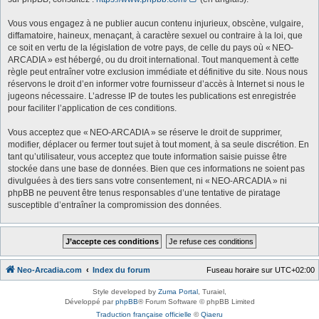
Vous vous engagez à ne publier aucun contenu injurieux, obscène, vulgaire,
diffamatoire, haineux, menaçant, à caractère sexuel ou contraire à la loi, que
ce soit en vertu de la législation de votre pays, de celle du pays où « NEO-
ARCADIA » est hébergé, ou du droit international. Tout manquement à cette
règle peut entraîner votre exclusion immédiate et définitive du site. Nous nous
réservons le droit d’en informer votre fournisseur d’accès à Internet si nous le
jugeons nécessaire. L’adresse IP de toutes les publications est enregistrée
pour faciliter l’application de ces conditions.
Vous acceptez que « NEO-ARCADIA » se réserve le droit de supprimer,
modifier, déplacer ou fermer tout sujet à tout moment, à sa seule discrétion. En
tant qu’utilisateur, vous acceptez que toute information saisie puisse être
stockée dans une base de données. Bien que ces informations ne soient pas
divulguées à des tiers sans votre consentement, ni « NEO-ARCADIA » ni
phpBB ne peuvent être tenus responsables d’une tentative de piratage
susceptible d’entraîner la compromission des données.
Neo-Arcadia.com
Index du forum
Fuseau horaire sur
UTC+02:00
Style developed by
Zuma Portal
, Turaiel,
Développé par
phpBB
® Forum Software © phpBB Limited
Traduction française officielle
©
Qiaeru