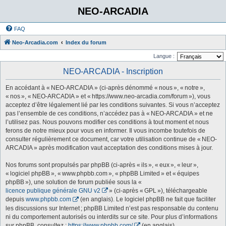
NEO-ARCADIA
FAQ
Neo-Arcadia.com
Index du forum
Langue :
NEO-ARCADIA - Inscription
En accédant à « NEO-ARCADIA » (ci-après dénommé « nous », « notre »,
« nos », « NEO-ARCADIA » et « https://www.neo-arcadia.com/forum »), vous
acceptez d’être légalement lié par les conditions suivantes. Si vous n’acceptez
pas l’ensemble de ces conditions, n’accédez pas à « NEO-ARCADIA » et ne
l’utilisez pas. Nous pouvons modifier ces conditions à tout moment et nous
ferons de notre mieux pour vous en informer. Il vous incombe toutefois de
consulter régulièrement ce document, car votre utilisation continue de « NEO-
ARCADIA » après modification vaut acceptation des conditions mises à jour.
Nos forums sont propulsés par phpBB (ci-après « ils », « eux », « leur »,
« logiciel phpBB », « www.phpbb.com », « phpBB Limited » et « équipes
phpBB »), une solution de forum publiée sous la «
licence publique générale GNU v2
» (ci-après « GPL »), téléchargeable
depuis
www.phpbb.com
(en anglais). Le logiciel phpBB ne fait que faciliter
les discussions sur Internet ; phpBB Limited n’est pas responsable du contenu
ni du comportement autorisés ou interdits sur ce site. Pour plus d’informations
sur phpBB, consultez :
https://www.phpbb.com/
(en anglais).