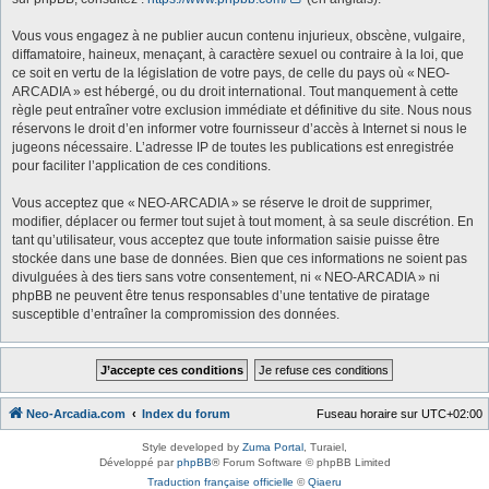
Vous vous engagez à ne publier aucun contenu injurieux, obscène, vulgaire,
diffamatoire, haineux, menaçant, à caractère sexuel ou contraire à la loi, que
ce soit en vertu de la législation de votre pays, de celle du pays où « NEO-
ARCADIA » est hébergé, ou du droit international. Tout manquement à cette
règle peut entraîner votre exclusion immédiate et définitive du site. Nous nous
réservons le droit d’en informer votre fournisseur d’accès à Internet si nous le
jugeons nécessaire. L’adresse IP de toutes les publications est enregistrée
pour faciliter l’application de ces conditions.
Vous acceptez que « NEO-ARCADIA » se réserve le droit de supprimer,
modifier, déplacer ou fermer tout sujet à tout moment, à sa seule discrétion. En
tant qu’utilisateur, vous acceptez que toute information saisie puisse être
stockée dans une base de données. Bien que ces informations ne soient pas
divulguées à des tiers sans votre consentement, ni « NEO-ARCADIA » ni
phpBB ne peuvent être tenus responsables d’une tentative de piratage
susceptible d’entraîner la compromission des données.
Neo-Arcadia.com
Index du forum
Fuseau horaire sur
UTC+02:00
Style developed by
Zuma Portal
, Turaiel,
Développé par
phpBB
® Forum Software © phpBB Limited
Traduction française officielle
©
Qiaeru