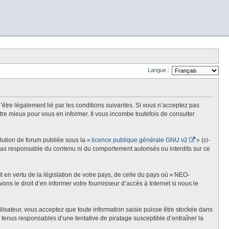
Langue :
re légalement lié par les conditions suivantes. Si vous n’acceptez pas
re mieux pour vous en informer. Il vous incombe toutefois de consulter
olution de forum publiée sous la «
licence publique générale GNU v2
» (ci-
st pas responsable du contenu ni du comportement autorisés ou interdits sur ce
t en vertu de la législation de votre pays, de celle du pays où « NEO-
ns le droit d’en informer votre fournisseur d’accès à Internet si nous le
lisateur, vous acceptez que toute information saisie puisse être stockée dans
enus responsables d’une tentative de piratage susceptible d’entraîner la