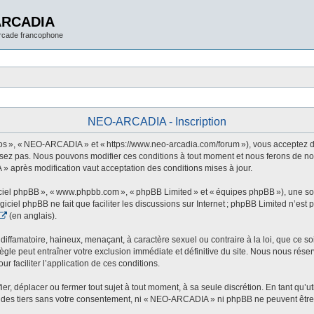
ARCADIA
arcade francophone
NEO-ARCADIA - Inscription
 », « NEO-ARCADIA » et « https://www.neo-arcadia.com/forum »), vous acceptez d’êt
sez pas. Nous pouvons modifier ces conditions à tout moment et nous ferons de not
» après modification vaut acceptation des conditions mises à jour.
ogiciel phpBB », « www.phpbb.com », « phpBB Limited » et « équipes phpBB »), une s
ogiciel phpBB ne fait que faciliter les discussions sur Internet ; phpBB Limited n’e
(en anglais).
ffamatoire, haineux, menaçant, à caractère sexuel ou contraire à la loi, que ce soi
le peut entraîner votre exclusion immédiate et définitive du site. Nous nous réservo
r faciliter l’application de ces conditions.
 déplacer ou fermer tout sujet à tout moment, à sa seule discrétion. En tant qu’uti
des tiers sans votre consentement, ni « NEO-ARCADIA » ni phpBB ne peuvent être t