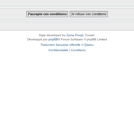
Style developed by
Zuma Portal
, Turaiel,
Développé par
phpBB
® Forum Software © phpBB Limited
Traduction française officielle
©
Qiaeru
Confidentialité
|
Conditions