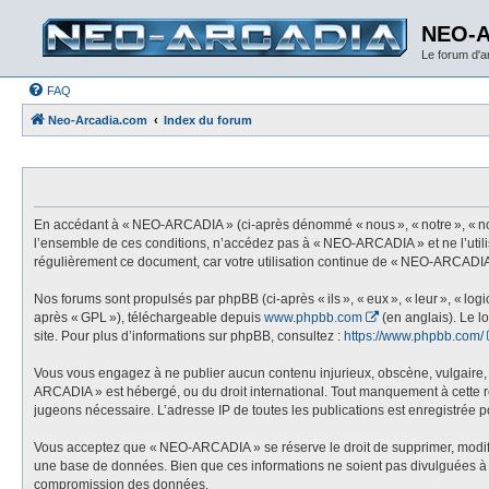
NEO-
Le forum d'
FAQ
Neo-Arcadia.com
Index du forum
En accédant à « NEO-ARCADIA » (ci-après dénommé « nous », « notre », « nos
l’ensemble de ces conditions, n’accédez pas à « NEO-ARCADIA » et ne l’utili
régulièrement ce document, car votre utilisation continue de « NEO-ARCADIA 
Nos forums sont propulsés par phpBB (ci-après « ils », « eux », « leur », « l
après « GPL »), téléchargeable depuis
www.phpbb.com
(en anglais). Le l
site. Pour plus d’informations sur phpBB, consultez :
https://www.phpbb.com/
Vous vous engagez à ne publier aucun contenu injurieux, obscène, vulgaire, di
ARCADIA » est hébergé, ou du droit international. Tout manquement à cette règ
jugeons nécessaire. L’adresse IP de toutes les publications est enregistrée pou
Vous acceptez que « NEO-ARCADIA » se réserve le droit de supprimer, modifier,
une base de données. Bien que ces informations ne soient pas divulguées à 
compromission des données.