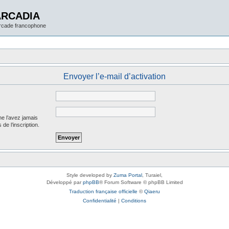
ARCADIA
arcade francophone
Envoyer l’e-mail d’activation
ne l’avez jamais
 de l’inscription.
Style developed by
Zuma Portal
, Turaiel,
Développé par
phpBB
® Forum Software © phpBB Limited
Traduction française officielle
©
Qiaeru
Confidentialité
|
Conditions