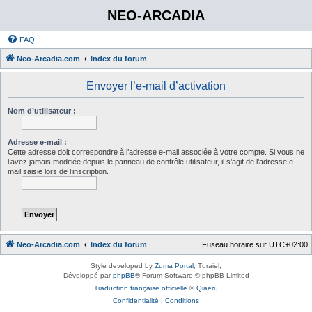
NEO-ARCADIA
FAQ
Neo-Arcadia.com
Index du forum
Envoyer l’e-mail d’activation
Nom d’utilisateur :
Adresse e-mail :
Cette adresse doit correspondre à l’adresse e-mail associée à votre compte. Si vous ne
l’avez jamais modifiée depuis le panneau de contrôle utilisateur, il s’agit de l’adresse e-
mail saisie lors de l’inscription.
Neo-Arcadia.com
Index du forum
Fuseau horaire sur
UTC+02:00
Style developed by
Zuma Portal
, Turaiel,
Développé par
phpBB
® Forum Software © phpBB Limited
Traduction française officielle
©
Qiaeru
Confidentialité
|
Conditions