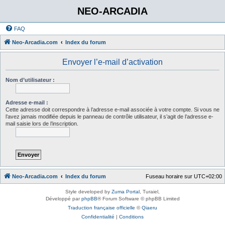
NEO-ARCADIA
FAQ
Neo-Arcadia.com
Index du forum
Envoyer l’e-mail d’activation
Nom d’utilisateur :
Adresse e-mail :
Cette adresse doit correspondre à l’adresse e-mail associée à votre compte. Si vous ne
l’avez jamais modifiée depuis le panneau de contrôle utilisateur, il s’agit de l’adresse e-
mail saisie lors de l’inscription.
Neo-Arcadia.com
Index du forum
Fuseau horaire sur
UTC+02:00
Style developed by
Zuma Portal
, Turaiel,
Développé par
phpBB
® Forum Software © phpBB Limited
Traduction française officielle
©
Qiaeru
Confidentialité
|
Conditions