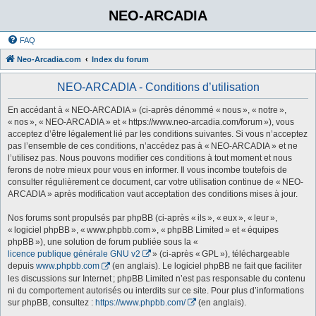
NEO-ARCADIA
FAQ
Neo-Arcadia.com
Index du forum
NEO-ARCADIA - Conditions d’utilisation
En accédant à « NEO-ARCADIA » (ci-après dénommé « nous », « notre »,
« nos », « NEO-ARCADIA » et « https://www.neo-arcadia.com/forum »), vous
acceptez d’être légalement lié par les conditions suivantes. Si vous n’acceptez
pas l’ensemble de ces conditions, n’accédez pas à « NEO-ARCADIA » et ne
l’utilisez pas. Nous pouvons modifier ces conditions à tout moment et nous
ferons de notre mieux pour vous en informer. Il vous incombe toutefois de
consulter régulièrement ce document, car votre utilisation continue de « NEO-
ARCADIA » après modification vaut acceptation des conditions mises à jour.
Nos forums sont propulsés par phpBB (ci-après « ils », « eux », « leur »,
« logiciel phpBB », « www.phpbb.com », « phpBB Limited » et « équipes
phpBB »), une solution de forum publiée sous la «
licence publique générale GNU v2
» (ci-après « GPL »), téléchargeable
depuis
www.phpbb.com
(en anglais). Le logiciel phpBB ne fait que faciliter
les discussions sur Internet ; phpBB Limited n’est pas responsable du contenu
ni du comportement autorisés ou interdits sur ce site. Pour plus d’informations
sur phpBB, consultez :
https://www.phpbb.com/
(en anglais).