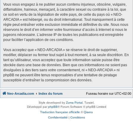
Vous vous engagez à ne publier aucun contenu injurieux, obscène, vulgaire,
diffamatoire, haineux, menaçant, à caractère sexuel ou contraire à la loi, que
ce soit en vertu de la législation de votre pays, de celle du pays où « NEO-
ARCADIA » est hébergé, ou du droit international. Tout manquement à cette
règle peut entraîner votre exclusion immédiate et définitive du site. Nous nous
réservons le droit d’en informer votre fournisseur d’accès à Internet si nous le
jugeons nécessaire. L’adresse IP de toutes les publications est enregistrée
pour faciliter l’application de ces conditions.
Vous acceptez que « NEO-ARCADIA » se réserve le droit de supprimer,
modifier, déplacer ou fermer tout sujet à tout moment, à sa seule discrétion. En
tant qu’utilisateur, vous acceptez que toute information saisie puisse être
stockée dans une base de données. Bien que ces informations ne soient pas
divulguées à des tiers sans votre consentement, ni « NEO-ARCADIA » ni
phpBB ne peuvent être tenus responsables d’une tentative de piratage
susceptible d’entraîner la compromission des données.
Neo-Arcadia.com
Index du forum
Fuseau horaire sur
UTC+02:00
Style developed by
Zuma Portal
, Turaiel,
Développé par
phpBB
® Forum Software © phpBB Limited
Traduction française officielle
©
Qiaeru
Confidentialité
|
Conditions