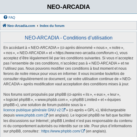
NEO-ARCADIA
FAQ
Neo-Arcadia.com
Index du forum
NEO-ARCADIA - Conditions d’utilisation
En accédant à « NEO-ARCADIA » (ci-après dénommé « nous », « notre »,
« nos », « NEO-ARCADIA » et « https://www.neo-arcadia.com/forum »), vous
acceptez d’être légalement lié par les conditions suivantes. Si vous n’acceptez
pas l’ensemble de ces conditions, n’accédez pas à « NEO-ARCADIA » et ne
l’utilisez pas. Nous pouvons modifier ces conditions à tout moment et nous
ferons de notre mieux pour vous en informer. Il vous incombe toutefois de
consulter régulièrement ce document, car votre utilisation continue de « NEO-
ARCADIA » après modification vaut acceptation des conditions mises à jour.
Nos forums sont propulsés par phpBB (ci-après « ils », « eux », « leur »,
« logiciel phpBB », « www.phpbb.com », « phpBB Limited » et « équipes
phpBB »), une solution de forum publiée sous la «
licence publique générale GNU v2
» (ci-après « GPL »), téléchargeable
depuis
www.phpbb.com
(en anglais). Le logiciel phpBB ne fait que faciliter
les discussions sur Internet ; phpBB Limited n’est pas responsable du contenu
ni du comportement autorisés ou interdits sur ce site. Pour plus d’informations
sur phpBB, consultez :
https://www.phpbb.com/
(en anglais).