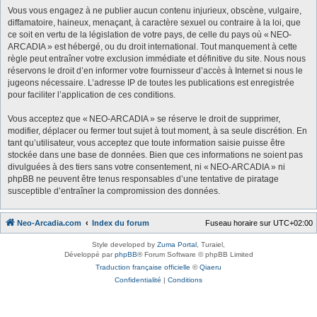
Vous vous engagez à ne publier aucun contenu injurieux, obscène, vulgaire,
diffamatoire, haineux, menaçant, à caractère sexuel ou contraire à la loi, que
ce soit en vertu de la législation de votre pays, de celle du pays où « NEO-
ARCADIA » est hébergé, ou du droit international. Tout manquement à cette
règle peut entraîner votre exclusion immédiate et définitive du site. Nous nous
réservons le droit d’en informer votre fournisseur d’accès à Internet si nous le
jugeons nécessaire. L’adresse IP de toutes les publications est enregistrée
pour faciliter l’application de ces conditions.
Vous acceptez que « NEO-ARCADIA » se réserve le droit de supprimer,
modifier, déplacer ou fermer tout sujet à tout moment, à sa seule discrétion. En
tant qu’utilisateur, vous acceptez que toute information saisie puisse être
stockée dans une base de données. Bien que ces informations ne soient pas
divulguées à des tiers sans votre consentement, ni « NEO-ARCADIA » ni
phpBB ne peuvent être tenus responsables d’une tentative de piratage
susceptible d’entraîner la compromission des données.
Neo-Arcadia.com
Index du forum
Fuseau horaire sur
UTC+02:00
Style developed by
Zuma Portal
, Turaiel,
Développé par
phpBB
® Forum Software © phpBB Limited
Traduction française officielle
©
Qiaeru
Confidentialité
|
Conditions