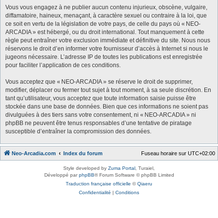
Vous vous engagez à ne publier aucun contenu injurieux, obscène, vulgaire,
diffamatoire, haineux, menaçant, à caractère sexuel ou contraire à la loi, que
ce soit en vertu de la législation de votre pays, de celle du pays où « NEO-
ARCADIA » est hébergé, ou du droit international. Tout manquement à cette
règle peut entraîner votre exclusion immédiate et définitive du site. Nous nous
réservons le droit d’en informer votre fournisseur d’accès à Internet si nous le
jugeons nécessaire. L’adresse IP de toutes les publications est enregistrée
pour faciliter l’application de ces conditions.
Vous acceptez que « NEO-ARCADIA » se réserve le droit de supprimer,
modifier, déplacer ou fermer tout sujet à tout moment, à sa seule discrétion. En
tant qu’utilisateur, vous acceptez que toute information saisie puisse être
stockée dans une base de données. Bien que ces informations ne soient pas
divulguées à des tiers sans votre consentement, ni « NEO-ARCADIA » ni
phpBB ne peuvent être tenus responsables d’une tentative de piratage
susceptible d’entraîner la compromission des données.
Neo-Arcadia.com
Index du forum
Fuseau horaire sur
UTC+02:00
Style developed by
Zuma Portal
, Turaiel,
Développé par
phpBB
® Forum Software © phpBB Limited
Traduction française officielle
©
Qiaeru
Confidentialité
|
Conditions