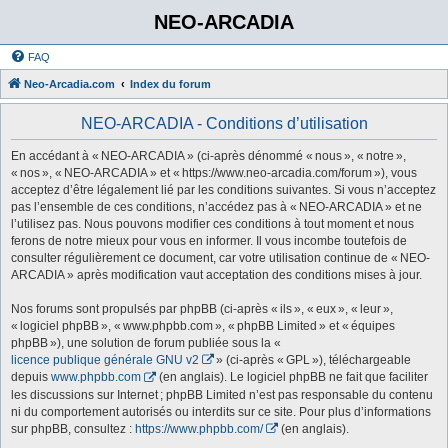
NEO-ARCADIA
FAQ
Neo-Arcadia.com
Index du forum
NEO-ARCADIA - Conditions d’utilisation
En accédant à « NEO-ARCADIA » (ci-après dénommé « nous », « notre »,
« nos », « NEO-ARCADIA » et « https://www.neo-arcadia.com/forum »), vous
acceptez d’être légalement lié par les conditions suivantes. Si vous n’acceptez
pas l’ensemble de ces conditions, n’accédez pas à « NEO-ARCADIA » et ne
l’utilisez pas. Nous pouvons modifier ces conditions à tout moment et nous
ferons de notre mieux pour vous en informer. Il vous incombe toutefois de
consulter régulièrement ce document, car votre utilisation continue de « NEO-
ARCADIA » après modification vaut acceptation des conditions mises à jour.
Nos forums sont propulsés par phpBB (ci-après « ils », « eux », « leur »,
« logiciel phpBB », « www.phpbb.com », « phpBB Limited » et « équipes
phpBB »), une solution de forum publiée sous la «
licence publique générale GNU v2
» (ci-après « GPL »), téléchargeable
depuis
www.phpbb.com
(en anglais). Le logiciel phpBB ne fait que faciliter
les discussions sur Internet ; phpBB Limited n’est pas responsable du contenu
ni du comportement autorisés ou interdits sur ce site. Pour plus d’informations
sur phpBB, consultez :
https://www.phpbb.com/
(en anglais).