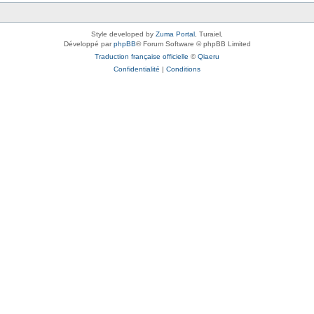
Style developed by
Zuma Portal
, Turaiel,
Développé par
phpBB
® Forum Software © phpBB Limited
Traduction française officielle
©
Qiaeru
Confidentialité
|
Conditions