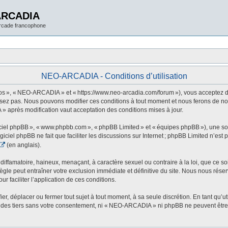
ARCADIA
arcade francophone
NEO-ARCADIA - Conditions d’utilisation
 », « NEO-ARCADIA » et « https://www.neo-arcadia.com/forum »), vous acceptez d’êt
sez pas. Nous pouvons modifier ces conditions à tout moment et nous ferons de not
» après modification vaut acceptation des conditions mises à jour.
ogiciel phpBB », « www.phpbb.com », « phpBB Limited » et « équipes phpBB »), une s
ogiciel phpBB ne fait que faciliter les discussions sur Internet ; phpBB Limited n’e
(en anglais).
ffamatoire, haineux, menaçant, à caractère sexuel ou contraire à la loi, que ce soi
le peut entraîner votre exclusion immédiate et définitive du site. Nous nous réservo
r faciliter l’application de ces conditions.
 déplacer ou fermer tout sujet à tout moment, à sa seule discrétion. En tant qu’uti
des tiers sans votre consentement, ni « NEO-ARCADIA » ni phpBB ne peuvent être t