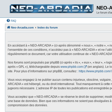
NEO-
Le forum d'
FAQ
Neo-Arcadia.com
Index du forum
En accédant à « NEO-ARCADIA » (ci-après dénommé « nous », « notre », « nos
l’ensemble de ces conditions, n’accédez pas à « NEO-ARCADIA » et ne l’utili
régulièrement ce document, car votre utilisation continue de « NEO-ARCADIA 
Nos forums sont propulsés par phpBB (ci-après « ils », « eux », « leur », « l
après « GPL »), téléchargeable depuis
www.phpbb.com
(en anglais). Le l
site. Pour plus d’informations sur phpBB, consultez :
https://www.phpbb.com/
Vous vous engagez à ne publier aucun contenu injurieux, obscène, vulgaire, di
ARCADIA » est hébergé, ou du droit international. Tout manquement à cette règ
jugeons nécessaire. L’adresse IP de toutes les publications est enregistrée pou
Vous acceptez que « NEO-ARCADIA » se réserve le droit de supprimer, modifier,
une base de données. Bien que ces informations ne soient pas divulguées à 
compromission des données.