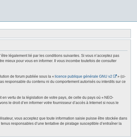
re légalement lié par les conditions suivantes. Si vous n’acceptez pas
re mieux pour vous en informer. Il vous incombe toutefois de consulter
olution de forum publiée sous la «
licence publique générale GNU v2
» (ci-
st pas responsable du contenu ni du comportement autorisés ou interdits sur ce
t en vertu de la législation de votre pays, de celle du pays où « NEO-
ns le droit d’en informer votre fournisseur d’accès à Internet si nous le
lisateur, vous acceptez que toute information saisie puisse être stockée dans
enus responsables d’une tentative de piratage susceptible d’entraîner la