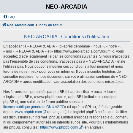
NEO-ARCADIA
FAQ
Neo-Arcadia.com
Index du forum
NEO-ARCADIA - Conditions d’utilisation
En accédant à « NEO-ARCADIA » (ci-après dénommé « nous », « notre »,
« nos », « NEO-ARCADIA » et « https://www.neo-arcadia.com/forum »), vous
acceptez d’être légalement lié par les conditions suivantes. Si vous n’acceptez
pas l’ensemble de ces conditions, n’accédez pas à « NEO-ARCADIA » et ne
l’utilisez pas. Nous pouvons modifier ces conditions à tout moment et nous
ferons de notre mieux pour vous en informer. Il vous incombe toutefois de
consulter régulièrement ce document, car votre utilisation continue de « NEO-
ARCADIA » après modification vaut acceptation des conditions mises à jour.
Nos forums sont propulsés par phpBB (ci-après « ils », « eux », « leur »,
« logiciel phpBB », « www.phpbb.com », « phpBB Limited » et « équipes
phpBB »), une solution de forum publiée sous la «
licence publique générale GNU v2
» (ci-après « GPL »), téléchargeable
depuis
www.phpbb.com
(en anglais). Le logiciel phpBB ne fait que faciliter
les discussions sur Internet ; phpBB Limited n’est pas responsable du contenu
ni du comportement autorisés ou interdits sur ce site. Pour plus d’informations
sur phpBB, consultez :
https://www.phpbb.com/
(en anglais).