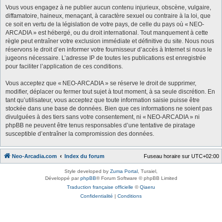
Vous vous engagez à ne publier aucun contenu injurieux, obscène, vulgaire,
diffamatoire, haineux, menaçant, à caractère sexuel ou contraire à la loi, que
ce soit en vertu de la législation de votre pays, de celle du pays où « NEO-
ARCADIA » est hébergé, ou du droit international. Tout manquement à cette
règle peut entraîner votre exclusion immédiate et définitive du site. Nous nous
réservons le droit d’en informer votre fournisseur d’accès à Internet si nous le
jugeons nécessaire. L’adresse IP de toutes les publications est enregistrée
pour faciliter l’application de ces conditions.
Vous acceptez que « NEO-ARCADIA » se réserve le droit de supprimer,
modifier, déplacer ou fermer tout sujet à tout moment, à sa seule discrétion. En
tant qu’utilisateur, vous acceptez que toute information saisie puisse être
stockée dans une base de données. Bien que ces informations ne soient pas
divulguées à des tiers sans votre consentement, ni « NEO-ARCADIA » ni
phpBB ne peuvent être tenus responsables d’une tentative de piratage
susceptible d’entraîner la compromission des données.
Neo-Arcadia.com
Index du forum
Fuseau horaire sur
UTC+02:00
Style developed by
Zuma Portal
, Turaiel,
Développé par
phpBB
® Forum Software © phpBB Limited
Traduction française officielle
©
Qiaeru
Confidentialité
|
Conditions