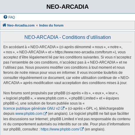
NEO-ARCADIA
FAQ
Neo-Arcadia.com
Index du forum
NEO-ARCADIA - Conditions d’utilisation
En accédant à « NEO-ARCADIA » (ci-après dénommé « nous », « notre »,
« nos », « NEO-ARCADIA » et « https://www.neo-arcadia.com/forum »), vous
acceptez d’être légalement lié par les conditions suivantes. Si vous n’acceptez
pas l’ensemble de ces conditions, n’accédez pas à « NEO-ARCADIA » et ne
l’utilisez pas. Nous pouvons modifier ces conditions à tout moment et nous
ferons de notre mieux pour vous en informer. Il vous incombe toutefois de
consulter régulièrement ce document, car votre utilisation continue de « NEO-
ARCADIA » après modification vaut acceptation des conditions mises à jour.
Nos forums sont propulsés par phpBB (ci-après « ils », « eux », « leur »,
« logiciel phpBB », « www.phpbb.com », « phpBB Limited » et « équipes
phpBB »), une solution de forum publiée sous la «
licence publique générale GNU v2
» (ci-après « GPL »), téléchargeable
depuis
www.phpbb.com
(en anglais). Le logiciel phpBB ne fait que faciliter
les discussions sur Internet ; phpBB Limited n’est pas responsable du contenu
ni du comportement autorisés ou interdits sur ce site. Pour plus d’informations
sur phpBB, consultez :
https://www.phpbb.com/
(en anglais).