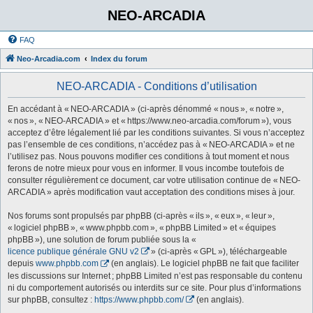
NEO-ARCADIA
FAQ
Neo-Arcadia.com
Index du forum
NEO-ARCADIA - Conditions d’utilisation
En accédant à « NEO-ARCADIA » (ci-après dénommé « nous », « notre »,
« nos », « NEO-ARCADIA » et « https://www.neo-arcadia.com/forum »), vous
acceptez d’être légalement lié par les conditions suivantes. Si vous n’acceptez
pas l’ensemble de ces conditions, n’accédez pas à « NEO-ARCADIA » et ne
l’utilisez pas. Nous pouvons modifier ces conditions à tout moment et nous
ferons de notre mieux pour vous en informer. Il vous incombe toutefois de
consulter régulièrement ce document, car votre utilisation continue de « NEO-
ARCADIA » après modification vaut acceptation des conditions mises à jour.
Nos forums sont propulsés par phpBB (ci-après « ils », « eux », « leur »,
« logiciel phpBB », « www.phpbb.com », « phpBB Limited » et « équipes
phpBB »), une solution de forum publiée sous la «
licence publique générale GNU v2
» (ci-après « GPL »), téléchargeable
depuis
www.phpbb.com
(en anglais). Le logiciel phpBB ne fait que faciliter
les discussions sur Internet ; phpBB Limited n’est pas responsable du contenu
ni du comportement autorisés ou interdits sur ce site. Pour plus d’informations
sur phpBB, consultez :
https://www.phpbb.com/
(en anglais).