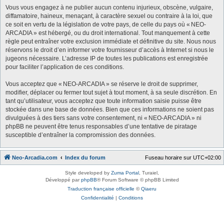
Vous vous engagez à ne publier aucun contenu injurieux, obscène, vulgaire,
diffamatoire, haineux, menaçant, à caractère sexuel ou contraire à la loi, que
ce soit en vertu de la législation de votre pays, de celle du pays où « NEO-
ARCADIA » est hébergé, ou du droit international. Tout manquement à cette
règle peut entraîner votre exclusion immédiate et définitive du site. Nous nous
réservons le droit d’en informer votre fournisseur d’accès à Internet si nous le
jugeons nécessaire. L’adresse IP de toutes les publications est enregistrée
pour faciliter l’application de ces conditions.
Vous acceptez que « NEO-ARCADIA » se réserve le droit de supprimer,
modifier, déplacer ou fermer tout sujet à tout moment, à sa seule discrétion. En
tant qu’utilisateur, vous acceptez que toute information saisie puisse être
stockée dans une base de données. Bien que ces informations ne soient pas
divulguées à des tiers sans votre consentement, ni « NEO-ARCADIA » ni
phpBB ne peuvent être tenus responsables d’une tentative de piratage
susceptible d’entraîner la compromission des données.
Neo-Arcadia.com
Index du forum
Fuseau horaire sur
UTC+02:00
Style developed by
Zuma Portal
, Turaiel,
Développé par
phpBB
® Forum Software © phpBB Limited
Traduction française officielle
©
Qiaeru
Confidentialité
|
Conditions