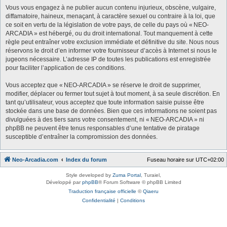
Vous vous engagez à ne publier aucun contenu injurieux, obscène, vulgaire,
diffamatoire, haineux, menaçant, à caractère sexuel ou contraire à la loi, que
ce soit en vertu de la législation de votre pays, de celle du pays où « NEO-
ARCADIA » est hébergé, ou du droit international. Tout manquement à cette
règle peut entraîner votre exclusion immédiate et définitive du site. Nous nous
réservons le droit d’en informer votre fournisseur d’accès à Internet si nous le
jugeons nécessaire. L’adresse IP de toutes les publications est enregistrée
pour faciliter l’application de ces conditions.
Vous acceptez que « NEO-ARCADIA » se réserve le droit de supprimer,
modifier, déplacer ou fermer tout sujet à tout moment, à sa seule discrétion. En
tant qu’utilisateur, vous acceptez que toute information saisie puisse être
stockée dans une base de données. Bien que ces informations ne soient pas
divulguées à des tiers sans votre consentement, ni « NEO-ARCADIA » ni
phpBB ne peuvent être tenus responsables d’une tentative de piratage
susceptible d’entraîner la compromission des données.
Neo-Arcadia.com
Index du forum
Fuseau horaire sur
UTC+02:00
Style developed by
Zuma Portal
, Turaiel,
Développé par
phpBB
® Forum Software © phpBB Limited
Traduction française officielle
©
Qiaeru
Confidentialité
|
Conditions