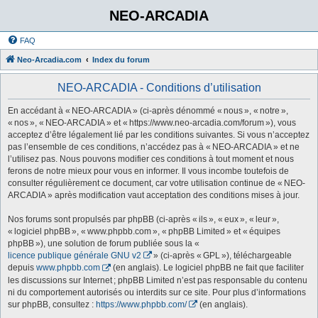
NEO-ARCADIA
FAQ
Neo-Arcadia.com
Index du forum
NEO-ARCADIA - Conditions d’utilisation
En accédant à « NEO-ARCADIA » (ci-après dénommé « nous », « notre »,
« nos », « NEO-ARCADIA » et « https://www.neo-arcadia.com/forum »), vous
acceptez d’être légalement lié par les conditions suivantes. Si vous n’acceptez
pas l’ensemble de ces conditions, n’accédez pas à « NEO-ARCADIA » et ne
l’utilisez pas. Nous pouvons modifier ces conditions à tout moment et nous
ferons de notre mieux pour vous en informer. Il vous incombe toutefois de
consulter régulièrement ce document, car votre utilisation continue de « NEO-
ARCADIA » après modification vaut acceptation des conditions mises à jour.
Nos forums sont propulsés par phpBB (ci-après « ils », « eux », « leur »,
« logiciel phpBB », « www.phpbb.com », « phpBB Limited » et « équipes
phpBB »), une solution de forum publiée sous la «
licence publique générale GNU v2
» (ci-après « GPL »), téléchargeable
depuis
www.phpbb.com
(en anglais). Le logiciel phpBB ne fait que faciliter
les discussions sur Internet ; phpBB Limited n’est pas responsable du contenu
ni du comportement autorisés ou interdits sur ce site. Pour plus d’informations
sur phpBB, consultez :
https://www.phpbb.com/
(en anglais).